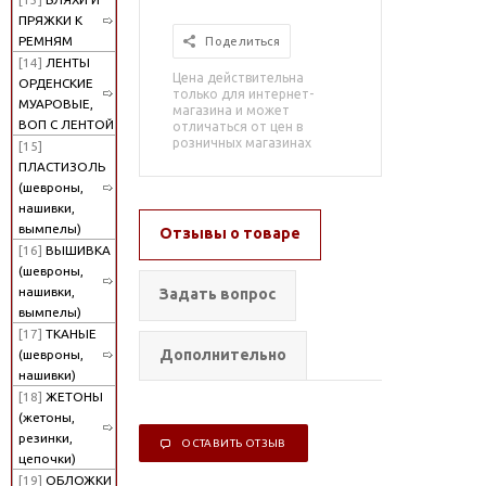
ПРЯЖКИ К
РЕМНЯМ
Поделиться
[14]
ЛЕНТЫ
Цена действительна
ОРДЕНСКИЕ
только для интернет-
МУАРОВЫЕ,
магазина и может
ВОП С ЛЕНТОЙ
отличаться от цен в
розничных магазинах
[15]
ПЛАСТИЗОЛЬ
(шевроны,
нашивки,
вымпелы)
Отзывы о товаре
[16]
ВЫШИВКА
(шевроны,
нашивки,
Задать вопрос
вымпелы)
[17]
ТКАНЫЕ
Дополнительно
(шевроны,
нашивки)
[18]
ЖЕТОНЫ
(жетоны,
резинки,
ОСТАВИТЬ ОТЗЫВ
цепочки)
[19]
ОБЛОЖКИ