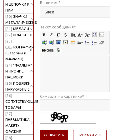
Ваше имя
*
И ЦЕПОЧКИ К
НИМ
[20]
ЗНАЧКИ
МЕТАЛЛИЧЕСКИЕ
Текст сообщения
*
[21]
МЕДАЛИ
[22]
ФЛАГИ
[23]
ШЕЛКОГРАФИЯ
(шевроны и
вымпелы)
[24]
"ФОЛЬГА"
И ПРОЧИЕ
НАШИВКИ
[25]
ПОВЯЗКИ
НАРУКАВНЫЕ
[26]
Символы на картинке
*
СОПУТСТВУЮЩИЕ
ТОВАРЫ
[27]
ПНЕВМАТИКА,
МАКЕТЫ
ОРУЖИЯ
[28]