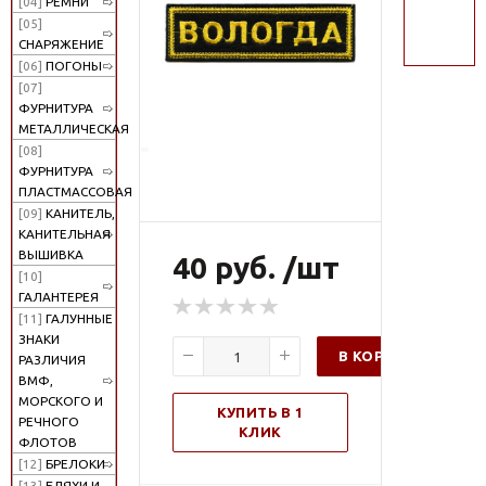
[04]
РЕМНИ
поиск
[05]
СНАРЯЖЕНИЕ
[06]
ПОГОНЫ
[07]
ФУРНИТУРА
МЕТАЛЛИЧЕСКАЯ
[08]
ФУРНИТУРА
ПЛАСТМАССОВАЯ
[09]
КАНИТЕЛЬ,
КАНИТЕЛЬНАЯ
ВЫШИВКА
40 руб. /шт
[10]
ГАЛАНТЕРЕЯ
[11]
ГАЛУННЫЕ
ЗНАКИ
В КОРЗИНУ
РАЗЛИЧИЯ
ВМФ,
МОРСКОГО И
КУПИТЬ В 1
РЕЧНОГО
КЛИК
ФЛОТОВ
[12]
БРЕЛОКИ
[13]
БЛЯХИ И