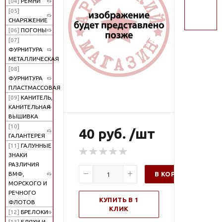
[04]
РЕМНИ
поиск
[05]
СНАРЯЖЕНИЕ
[06]
ПОГОНЫ
[07]
ФУРНИТУРА
МЕТАЛЛИЧЕСКАЯ
[08]
ФУРНИТУРА
ПЛАСТМАССОВАЯ
[09]
КАНИТЕЛЬ,
КАНИТЕЛЬНАЯ
ВЫШИВКА
[10]
40 руб. /шт
ГАЛАНТЕРЕЯ
[11]
ГАЛУННЫЕ
ЗНАКИ
РАЗЛИЧИЯ
В КОРЗИНУ
ВМФ,
МОРСКОГО И
РЕЧНОГО
КУПИТЬ В 1
ФЛОТОВ
КЛИК
[12]
БРЕЛОКИ
[13]
БЛЯХИ И