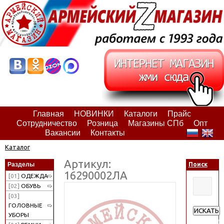
Главная
НОВИНКИ
Каталоги
Прайс
Сотрудничество
Розница
Магазины СПб
Опт
Вакансии
Контакты
Каталог
Артикул:
Разделы
Поиск
16290002ЛА
[01]
ОДЕЖДА
[02]
ОБУВЬ
[03]
ГОЛОВНЫЕ
ИСКАТЬ
УБОРЫ
Расширен