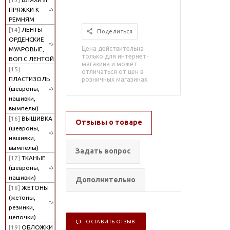
ПРЯЖКИ К
РЕМНЯМ
[14]
ЛЕНТЫ
Поделиться
ОРДЕНСКИЕ
Цена действительна
МУАРОВЫЕ,
только для интернет-
ВОП С ЛЕНТОЙ
магазина и может
[15]
отличаться от цен в
ПЛАСТИЗОЛЬ
розничных магазинах
(шевроны,
нашивки,
вымпелы)
[16]
ВЫШИВКА
Отзывы о товаре
(шевроны,
нашивки,
вымпелы)
Задать вопрос
[17]
ТКАНЫЕ
(шевроны,
нашивки)
Дополнительно
[18]
ЖЕТОНЫ
(жетоны,
резинки,
цепочки)
ОСТАВИТЬ ОТЗЫВ
[19]
ОБЛОЖКИ