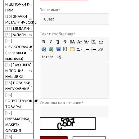
И ЦЕПОЧКИ К
Ваше имя
*
НИМ
[20]
ЗНАЧКИ
МЕТАЛЛИЧЕСКИЕ
[21]
МЕДАЛИ
Текст сообщения
*
[22]
ФЛАГИ
[23]
ШЕЛКОГРАФИЯ
(шевроны и
вымпелы)
[24]
"ФОЛЬГА"
И ПРОЧИЕ
НАШИВКИ
[25]
ПОВЯЗКИ
НАРУКАВНЫЕ
[26]
СОПУТСТВУЮЩИЕ
Символы на картинке
*
ТОВАРЫ
[27]
ПНЕВМАТИКА,
МАКЕТЫ
ОРУЖИЯ
[28]