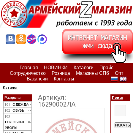
Главная
НОВИНКИ
Каталоги
Прайс
Сотрудничество
Розница
Магазины СПб
Опт
Вакансии
Контакты
Каталог
Артикул:
Разделы
Поиск
16290002ЛА
[01]
ОДЕЖДА
[02]
ОБУВЬ
[03]
ГОЛОВНЫЕ
ИСКАТЬ
УБОРЫ
Расширен