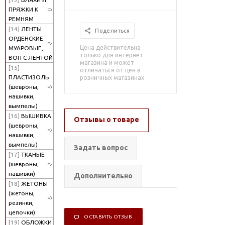
ПРЯЖКИ К
РЕМНЯМ
[14]
ЛЕНТЫ
Поделиться
ОРДЕНСКИЕ
Цена действительна
МУАРОВЫЕ,
только для интернет-
ВОП С ЛЕНТОЙ
магазина и может
[15]
отличаться от цен в
ПЛАСТИЗОЛЬ
розничных магазинах
(шевроны,
нашивки,
вымпелы)
[16]
ВЫШИВКА
Отзывы о товаре
(шевроны,
нашивки,
вымпелы)
Задать вопрос
[17]
ТКАНЫЕ
(шевроны,
нашивки)
Дополнительно
[18]
ЖЕТОНЫ
(жетоны,
резинки,
цепочки)
ОСТАВИТЬ ОТЗЫВ
[19]
ОБЛОЖКИ