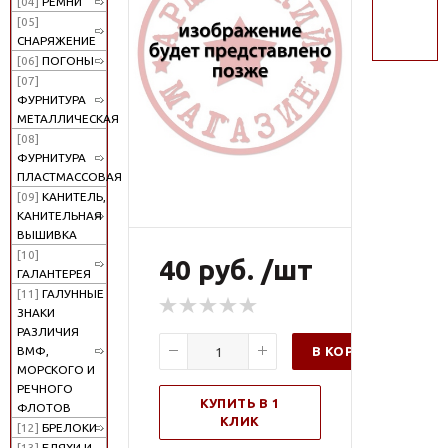
[04]
РЕМНИ
поиск
[05]
СНАРЯЖЕНИЕ
[06]
ПОГОНЫ
[07]
ФУРНИТУРА
МЕТАЛЛИЧЕСКАЯ
[08]
ФУРНИТУРА
ПЛАСТМАССОВАЯ
[09]
КАНИТЕЛЬ,
КАНИТЕЛЬНАЯ
ВЫШИВКА
[10]
40 руб. /шт
ГАЛАНТЕРЕЯ
[11]
ГАЛУННЫЕ
ЗНАКИ
РАЗЛИЧИЯ
В КОРЗИНУ
ВМФ,
МОРСКОГО И
РЕЧНОГО
КУПИТЬ В 1
ФЛОТОВ
КЛИК
[12]
БРЕЛОКИ
[13]
БЛЯХИ И