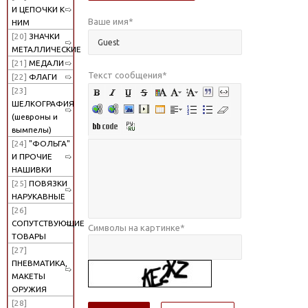
И ЦЕПОЧКИ К
Ваше имя
*
НИМ
[20]
ЗНАЧКИ
МЕТАЛЛИЧЕСКИЕ
[21]
МЕДАЛИ
Текст сообщения
*
[22]
ФЛАГИ
[23]
ШЕЛКОГРАФИЯ
(шевроны и
вымпелы)
[24]
"ФОЛЬГА"
И ПРОЧИЕ
НАШИВКИ
[25]
ПОВЯЗКИ
НАРУКАВНЫЕ
[26]
СОПУТСТВУЮЩИЕ
Символы на картинке
*
ТОВАРЫ
[27]
ПНЕВМАТИКА,
МАКЕТЫ
ОРУЖИЯ
[28]