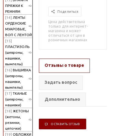
ПРЯЖКИ К
РЕМНЯМ
Поделиться
[14]
ЛЕНТЫ
Цена действительна
ОРДЕНСКИЕ
только для интернет-
МУАРОВЫЕ,
магазина и может
ВОП С ЛЕНТОЙ
отличаться от цен в
розничных магазинах
[15]
ПЛАСТИЗОЛЬ
(шевроны,
нашивки,
вымпелы)
Отзывы о товаре
[16]
ВЫШИВКА
(шевроны,
нашивки,
Задать вопрос
вымпелы)
[17]
ТКАНЫЕ
Дополнительно
(шевроны,
нашивки)
[18]
ЖЕТОНЫ
(жетоны,
резинки,
ОСТАВИТЬ ОТЗЫВ
цепочки)
[19]
ОБЛОЖКИ