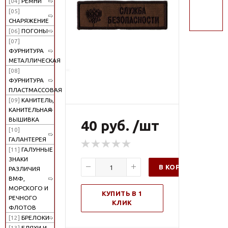
[04]
РЕМНИ
поиск
[05]
СНАРЯЖЕНИЕ
[06]
ПОГОНЫ
[07]
ФУРНИТУРА
МЕТАЛЛИЧЕСКАЯ
[08]
ФУРНИТУРА
ПЛАСТМАССОВАЯ
[09]
КАНИТЕЛЬ,
КАНИТЕЛЬНАЯ
ВЫШИВКА
40 руб. /шт
[10]
ГАЛАНТЕРЕЯ
[11]
ГАЛУННЫЕ
ЗНАКИ
В КОРЗИНУ
РАЗЛИЧИЯ
ВМФ,
МОРСКОГО И
КУПИТЬ В 1
РЕЧНОГО
КЛИК
ФЛОТОВ
[12]
БРЕЛОКИ
[13]
БЛЯХИ И