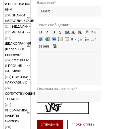
Ваше имя
*
И ЦЕПОЧКИ К
НИМ
[20]
ЗНАЧКИ
МЕТАЛЛИЧЕСКИЕ
Текст сообщения
*
[21]
МЕДАЛИ
[22]
ФЛАГИ
[23]
ШЕЛКОГРАФИЯ
(шевроны и
вымпелы)
[24]
"ФОЛЬГА"
И ПРОЧИЕ
НАШИВКИ
[25]
ПОВЯЗКИ
НАРУКАВНЫЕ
[26]
Символы на картинке
*
СОПУТСТВУЮЩИЕ
ТОВАРЫ
[27]
ПНЕВМАТИКА,
МАКЕТЫ
ОРУЖИЯ
[28]