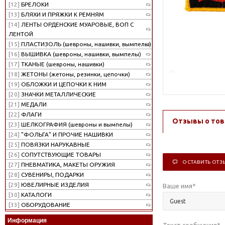
[12]
БРЕЛОКИ
[13]
БЛЯХИ И ПРЯЖКИ К РЕМНЯМ
[14]
ЛЕНТЫ ОРДЕНСКИЕ МУАРОВЫЕ, ВОП С
ЛЕНТОЙ
[15]
ПЛАСТИЗОЛЬ (шевроны, нашивки, вымпелы)
[16]
ВЫШИВКА (шевроны, нашивки, вымпелы)
[17]
ТКАНЫЕ (шевроны, нашивки)
[18]
ЖЕТОНЫ (жетоны, резинки, цепочки)
[19]
ОБЛОЖКИ И ЦЕПОЧКИ К НИМ
[20]
ЗНАЧКИ МЕТАЛЛИЧЕСКИЕ
[21]
МЕДАЛИ
[22]
ФЛАГИ
Отзывы о тов
[23]
ШЕЛКОГРАФИЯ (шевроны и вымпелы)
[24]
"ФОЛЬГА" И ПРОЧИЕ НАШИВКИ
[25]
ПОВЯЗКИ НАРУКАВНЫЕ
[26]
СОПУТСТВУЮЩИЕ ТОВАРЫ
ОСТАВИТЬ ОТЗ
[27]
ПНЕВМАТИКА, МАКЕТЫ ОРУЖИЯ
[28]
СУВЕНИРЫ, ПОДАРКИ
[29]
ЮВЕЛИРНЫЕ ИЗДЕЛИЯ
Ваше имя
*
[30]
КАТАЛОГИ
[33]
ОБОРУДОВАНИЕ
Информация
Текст сообщения
*