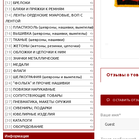
[12]
БРЕЛОКИ
[13]
БЛЯХИ И ПРЯЖКИ К РЕМНЯМ
[14]
ЛЕНТЫ ОРДЕНСКИЕ МУАРОВЫЕ, ВОП С
ЛЕНТОЙ
[15]
ПЛАСТИЗОЛЬ (шевроны, нашивки, вымпелы)
[16]
ВЫШИВКА (шевроны, нашивки, вымпелы)
[17]
ТКАНЫЕ (шевроны, нашивки)
[18]
ЖЕТОНЫ (жетоны, резинки, цепочки)
[19]
ОБЛОЖКИ И ЦЕПОЧКИ К НИМ
[20]
ЗНАЧКИ МЕТАЛЛИЧЕСКИЕ
[21]
МЕДАЛИ
[22]
ФЛАГИ
Отзывы о тов
[23]
ШЕЛКОГРАФИЯ (шевроны и вымпелы)
[24]
"ФОЛЬГА" И ПРОЧИЕ НАШИВКИ
[25]
ПОВЯЗКИ НАРУКАВНЫЕ
[26]
СОПУТСТВУЮЩИЕ ТОВАРЫ
ОСТАВИТЬ ОТЗ
[27]
ПНЕВМАТИКА, МАКЕТЫ ОРУЖИЯ
[28]
СУВЕНИРЫ, ПОДАРКИ
[29]
ЮВЕЛИРНЫЕ ИЗДЕЛИЯ
Ваше имя
*
[30]
КАТАЛОГИ
[33]
ОБОРУДОВАНИЕ
Информация
Текст сообщения
*