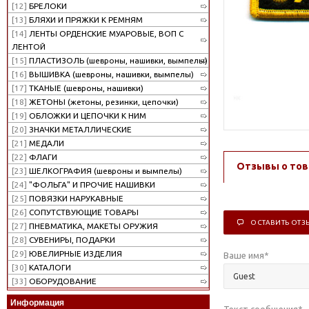
[12]
БРЕЛОКИ
[13]
БЛЯХИ И ПРЯЖКИ К РЕМНЯМ
[14]
ЛЕНТЫ ОРДЕНСКИЕ МУАРОВЫЕ, ВОП С
ЛЕНТОЙ
[15]
ПЛАСТИЗОЛЬ (шевроны, нашивки, вымпелы)
[16]
ВЫШИВКА (шевроны, нашивки, вымпелы)
[17]
ТКАНЫЕ (шевроны, нашивки)
[18]
ЖЕТОНЫ (жетоны, резинки, цепочки)
[19]
ОБЛОЖКИ И ЦЕПОЧКИ К НИМ
[20]
ЗНАЧКИ МЕТАЛЛИЧЕСКИЕ
[21]
МЕДАЛИ
[22]
ФЛАГИ
Отзывы о тов
[23]
ШЕЛКОГРАФИЯ (шевроны и вымпелы)
[24]
"ФОЛЬГА" И ПРОЧИЕ НАШИВКИ
[25]
ПОВЯЗКИ НАРУКАВНЫЕ
[26]
СОПУТСТВУЮЩИЕ ТОВАРЫ
ОСТАВИТЬ ОТЗ
[27]
ПНЕВМАТИКА, МАКЕТЫ ОРУЖИЯ
[28]
СУВЕНИРЫ, ПОДАРКИ
[29]
ЮВЕЛИРНЫЕ ИЗДЕЛИЯ
Ваше имя
*
[30]
КАТАЛОГИ
[33]
ОБОРУДОВАНИЕ
Информация
Текст сообщения
*