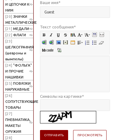
Ваше имя
*
И ЦЕПОЧКИ К
НИМ
[20]
ЗНАЧКИ
МЕТАЛЛИЧЕСКИЕ
Текст сообщения
*
[21]
МЕДАЛИ
[22]
ФЛАГИ
[23]
ШЕЛКОГРАФИЯ
(шевроны и
вымпелы)
[24]
"ФОЛЬГА"
И ПРОЧИЕ
НАШИВКИ
[25]
ПОВЯЗКИ
НАРУКАВНЫЕ
[26]
Символы на картинке
*
СОПУТСТВУЮЩИЕ
ТОВАРЫ
[27]
ПНЕВМАТИКА,
МАКЕТЫ
ОРУЖИЯ
[28]