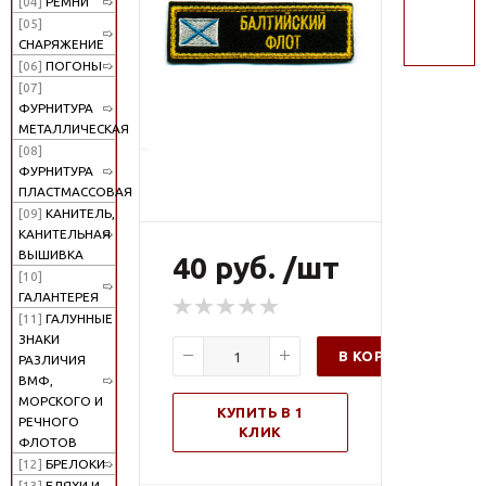
[04]
РЕМНИ
поиск
[05]
СНАРЯЖЕНИЕ
[06]
ПОГОНЫ
[07]
ФУРНИТУРА
МЕТАЛЛИЧЕСКАЯ
[08]
ФУРНИТУРА
ПЛАСТМАССОВАЯ
[09]
КАНИТЕЛЬ,
КАНИТЕЛЬНАЯ
ВЫШИВКА
40 руб. /шт
[10]
ГАЛАНТЕРЕЯ
[11]
ГАЛУННЫЕ
ЗНАКИ
В КОРЗИНУ
РАЗЛИЧИЯ
ВМФ,
МОРСКОГО И
КУПИТЬ В 1
РЕЧНОГО
КЛИК
ФЛОТОВ
[12]
БРЕЛОКИ
[13]
БЛЯХИ И