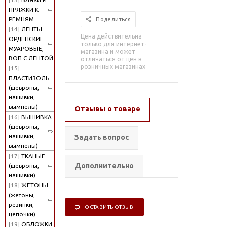
ПРЯЖКИ К
РЕМНЯМ
Поделиться
[14]
ЛЕНТЫ
Цена действительна
ОРДЕНСКИЕ
только для интернет-
МУАРОВЫЕ,
магазина и может
ВОП С ЛЕНТОЙ
отличаться от цен в
розничных магазинах
[15]
ПЛАСТИЗОЛЬ
(шевроны,
нашивки,
вымпелы)
Отзывы о товаре
[16]
ВЫШИВКА
(шевроны,
нашивки,
Задать вопрос
вымпелы)
[17]
ТКАНЫЕ
Дополнительно
(шевроны,
нашивки)
[18]
ЖЕТОНЫ
(жетоны,
резинки,
ОСТАВИТЬ ОТЗЫВ
цепочки)
[19]
ОБЛОЖКИ