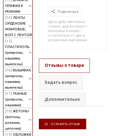
ПРЯЖКИ К
РЕМНЯМ
Поделиться
[14]
ЛЕНТЫ
Цена действительна
ОРДЕНСКИЕ
только для интернет-
МУАРОВЫЕ,
магазина и может
ВОП С ЛЕНТОЙ
отличаться от цен в
розничных магазинах
[15]
ПЛАСТИЗОЛЬ
(шевроны,
нашивки,
вымпелы)
Отзывы о товаре
[16]
ВЫШИВКА
(шевроны,
нашивки,
Задать вопрос
вымпелы)
[17]
ТКАНЫЕ
Дополнительно
(шевроны,
нашивки)
[18]
ЖЕТОНЫ
(жетоны,
резинки,
ОСТАВИТЬ ОТЗЫВ
цепочки)
[19]
ОБЛОЖКИ