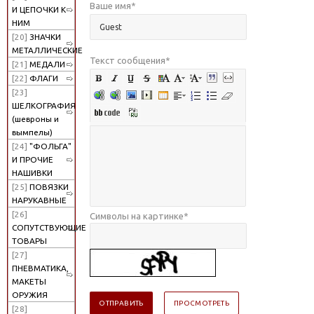
Ваше имя
*
И ЦЕПОЧКИ К
НИМ
[20]
ЗНАЧКИ
МЕТАЛЛИЧЕСКИЕ
Текст сообщения
*
[21]
МЕДАЛИ
[22]
ФЛАГИ
[23]
ШЕЛКОГРАФИЯ
(шевроны и
вымпелы)
[24]
"ФОЛЬГА"
И ПРОЧИЕ
НАШИВКИ
[25]
ПОВЯЗКИ
НАРУКАВНЫЕ
[26]
Символы на картинке
*
СОПУТСТВУЮЩИЕ
ТОВАРЫ
[27]
ПНЕВМАТИКА,
МАКЕТЫ
ОРУЖИЯ
[28]