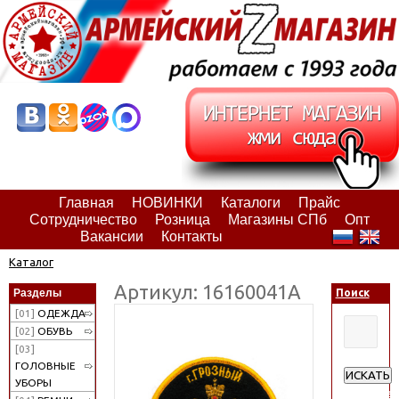
Главная
НОВИНКИ
Каталоги
Прайс
Сотрудничество
Розница
Магазины СПб
Опт
Вакансии
Контакты
Каталог
Артикул: 16160041А
Разделы
Поиск
[01]
ОДЕЖДА
[02]
ОБУВЬ
[03]
ГОЛОВНЫЕ
ИСКАТЬ
УБОРЫ
Расширен