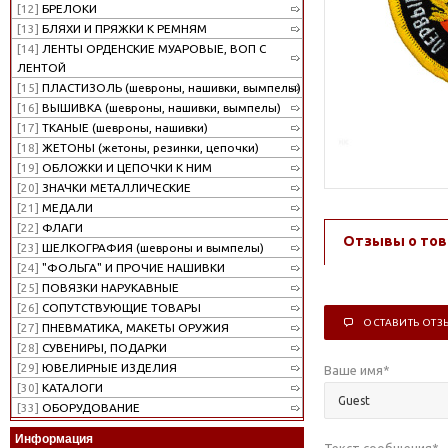
[12]
БРЕЛОКИ
[13]
БЛЯХИ И ПРЯЖКИ К РЕМНЯМ
[14]
ЛЕНТЫ ОРДЕНСКИЕ МУАРОВЫЕ, ВОП С
ЛЕНТОЙ
[15]
ПЛАСТИЗОЛЬ (шевроны, нашивки, вымпелы)
[16]
ВЫШИВКА (шевроны, нашивки, вымпелы)
[17]
ТКАНЫЕ (шевроны, нашивки)
[18]
ЖЕТОНЫ (жетоны, резинки, цепочки)
[19]
ОБЛОЖКИ И ЦЕПОЧКИ К НИМ
[20]
ЗНАЧКИ МЕТАЛЛИЧЕСКИЕ
[21]
МЕДАЛИ
[22]
ФЛАГИ
Отзывы о тов
[23]
ШЕЛКОГРАФИЯ (шевроны и вымпелы)
[24]
"ФОЛЬГА" И ПРОЧИЕ НАШИВКИ
[25]
ПОВЯЗКИ НАРУКАВНЫЕ
[26]
СОПУТСТВУЮЩИЕ ТОВАРЫ
ОСТАВИТЬ ОТЗ
[27]
ПНЕВМАТИКА, МАКЕТЫ ОРУЖИЯ
[28]
СУВЕНИРЫ, ПОДАРКИ
[29]
ЮВЕЛИРНЫЕ ИЗДЕЛИЯ
Ваше имя
*
[30]
КАТАЛОГИ
[33]
ОБОРУДОВАНИЕ
Информация
Текст сообщения
*