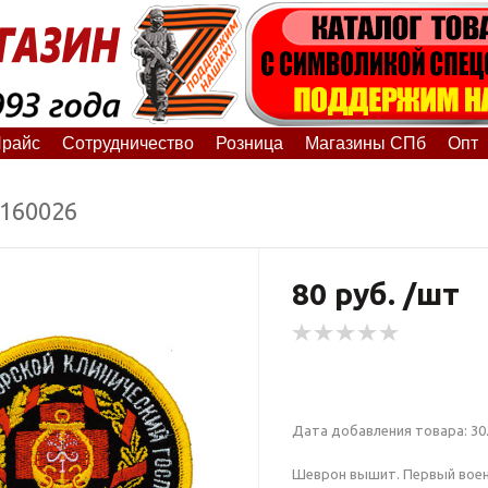
райс
Сотрудничество
Розница
Магазины СПб
Опт
6160026
80 руб. /шт
Дата добавления товара: 30.
Шеврон вышит. Первый воен.-