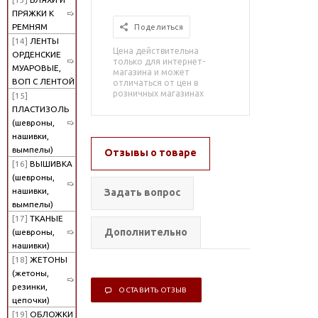
ПРЯЖКИ К
РЕМНЯМ
Поделиться
[14]
ЛЕНТЫ
Цена действительна
ОРДЕНСКИЕ
только для интернет-
МУАРОВЫЕ,
магазина и может
ВОП С ЛЕНТОЙ
отличаться от цен в
розничных магазинах
[15]
ПЛАСТИЗОЛЬ
(шевроны,
нашивки,
вымпелы)
Отзывы о товаре
[16]
ВЫШИВКА
(шевроны,
нашивки,
Задать вопрос
вымпелы)
[17]
ТКАНЫЕ
Дополнительно
(шевроны,
нашивки)
[18]
ЖЕТОНЫ
(жетоны,
резинки,
ОСТАВИТЬ ОТЗЫВ
цепочки)
[19]
ОБЛОЖКИ