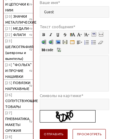
Ваше имя
*
И ЦЕПОЧКИ К
НИМ
[20]
ЗНАЧКИ
МЕТАЛЛИЧЕСКИЕ
Текст сообщения
*
[21]
МЕДАЛИ
[22]
ФЛАГИ
[23]
ШЕЛКОГРАФИЯ
(шевроны и
вымпелы)
[24]
"ФОЛЬГА"
И ПРОЧИЕ
НАШИВКИ
[25]
ПОВЯЗКИ
НАРУКАВНЫЕ
[26]
Символы на картинке
*
СОПУТСТВУЮЩИЕ
ТОВАРЫ
[27]
ПНЕВМАТИКА,
МАКЕТЫ
ОРУЖИЯ
[28]