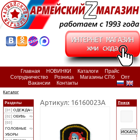
Главная
НОВИНКИ
Каталоги
Прайс
Сотрудничество
Розница
Магазины СПб
Опт
Вакансии
Контакты
Каталог
Артикул: 16160023А
Разделы
Поиск
[01]
ОДЕЖДА
[02]
ОБУВЬ
[03]
ГОЛОВНЫЕ
ИСКАТЬ
УБОРЫ
Расширен