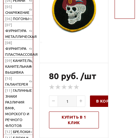
[04]
РЕМНИ
поиск
[05]
СНАРЯЖЕНИЕ
[06]
ПОГОНЫ
[07]
ФУРНИТУРА
МЕТАЛЛИЧЕСКАЯ
[08]
ФУРНИТУРА
ПЛАСТМАССОВАЯ
[09]
КАНИТЕЛЬ,
КАНИТЕЛЬНАЯ
ВЫШИВКА
80 руб. /шт
[10]
ГАЛАНТЕРЕЯ
[11]
ГАЛУННЫЕ
ЗНАКИ
В КОРЗИНУ
РАЗЛИЧИЯ
ВМФ,
МОРСКОГО И
КУПИТЬ В 1
РЕЧНОГО
КЛИК
ФЛОТОВ
[12]
БРЕЛОКИ
[13]
БЛЯХИ И