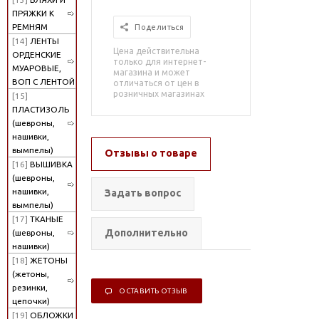
ПРЯЖКИ К
РЕМНЯМ
Поделиться
[14]
ЛЕНТЫ
Цена действительна
ОРДЕНСКИЕ
только для интернет-
МУАРОВЫЕ,
магазина и может
ВОП С ЛЕНТОЙ
отличаться от цен в
розничных магазинах
[15]
ПЛАСТИЗОЛЬ
(шевроны,
нашивки,
вымпелы)
Отзывы о товаре
[16]
ВЫШИВКА
(шевроны,
нашивки,
Задать вопрос
вымпелы)
[17]
ТКАНЫЕ
Дополнительно
(шевроны,
нашивки)
[18]
ЖЕТОНЫ
(жетоны,
резинки,
ОСТАВИТЬ ОТЗЫВ
цепочки)
[19]
ОБЛОЖКИ