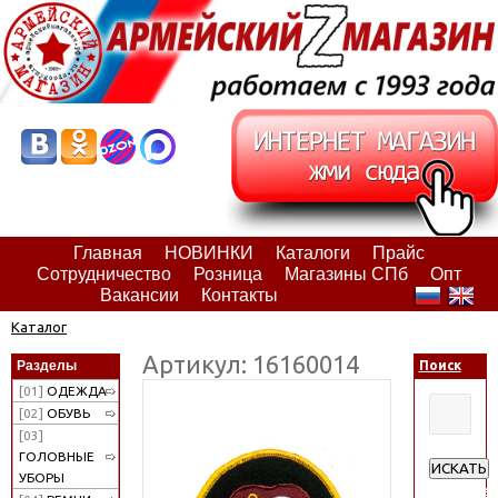
Главная
НОВИНКИ
Каталоги
Прайс
Сотрудничество
Розница
Магазины СПб
Опт
Вакансии
Контакты
Каталог
Артикул: 16160014
Разделы
Поиск
[01]
ОДЕЖДА
[02]
ОБУВЬ
[03]
ГОЛОВНЫЕ
ИСКАТЬ
УБОРЫ
Расширен