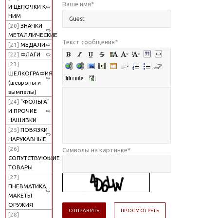
Ваше имя
*
И ЦЕПОЧКИ К
НИМ
[20]
ЗНАЧКИ
МЕТАЛЛИЧЕСКИЕ
Текст сообщения
*
[21]
МЕДАЛИ
[22]
ФЛАГИ
[23]
ШЕЛКОГРАФИЯ
(шевроны и
вымпелы)
[24]
"ФОЛЬГА"
И ПРОЧИЕ
НАШИВКИ
[25]
ПОВЯЗКИ
НАРУКАВНЫЕ
[26]
Символы на картинке
*
СОПУТСТВУЮЩИЕ
ТОВАРЫ
[27]
ПНЕВМАТИКА,
МАКЕТЫ
ОРУЖИЯ
[28]