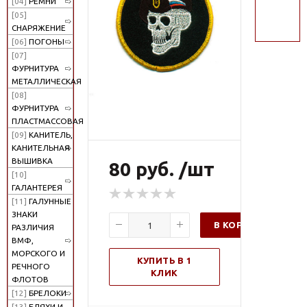
[04]
РЕМНИ
поиск
[05]
СНАРЯЖЕНИЕ
[06]
ПОГОНЫ
[07]
ФУРНИТУРА
МЕТАЛЛИЧЕСКАЯ
[08]
ФУРНИТУРА
ПЛАСТМАССОВАЯ
[09]
КАНИТЕЛЬ,
КАНИТЕЛЬНАЯ
ВЫШИВКА
80 руб. /шт
[10]
ГАЛАНТЕРЕЯ
[11]
ГАЛУННЫЕ
ЗНАКИ
В КОРЗИНУ
РАЗЛИЧИЯ
ВМФ,
МОРСКОГО И
КУПИТЬ В 1
РЕЧНОГО
КЛИК
ФЛОТОВ
[12]
БРЕЛОКИ
[13]
БЛЯХИ И