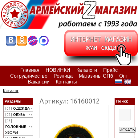
Главная
НОВИНКИ
Каталоги
Прайс
Сотрудничество
Розница
Магазины СПб
Опт
Вакансии
Контакты
Каталог
Артикул: 16160012
Разделы
Поиск
[01]
ОДЕЖДА
[02]
ОБУВЬ
[03]
ГОЛОВНЫЕ
ИСКАТЬ
УБОРЫ
Расширен