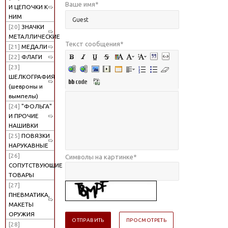
Ваше имя
*
И ЦЕПОЧКИ К
НИМ
[20]
ЗНАЧКИ
МЕТАЛЛИЧЕСКИЕ
Текст сообщения
*
[21]
МЕДАЛИ
[22]
ФЛАГИ
[23]
ШЕЛКОГРАФИЯ
(шевроны и
вымпелы)
[24]
"ФОЛЬГА"
И ПРОЧИЕ
НАШИВКИ
[25]
ПОВЯЗКИ
НАРУКАВНЫЕ
[26]
Символы на картинке
*
СОПУТСТВУЮЩИЕ
ТОВАРЫ
[27]
ПНЕВМАТИКА,
МАКЕТЫ
ОРУЖИЯ
[28]