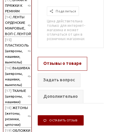
ПРЯЖКИ К
РЕМНЯМ
Поделиться
[14]
ЛЕНТЫ
Цена действительна
ОРДЕНСКИЕ
только для интернет-
МУАРОВЫЕ,
магазина и может
ВОП С ЛЕНТОЙ
отличаться от цен в
розничных магазинах
[15]
ПЛАСТИЗОЛЬ
(шевроны,
нашивки,
вымпелы)
Отзывы о товаре
[16]
ВЫШИВКА
(шевроны,
нашивки,
Задать вопрос
вымпелы)
[17]
ТКАНЫЕ
Дополнительно
(шевроны,
нашивки)
[18]
ЖЕТОНЫ
(жетоны,
резинки,
ОСТАВИТЬ ОТЗЫВ
цепочки)
[19]
ОБЛОЖКИ