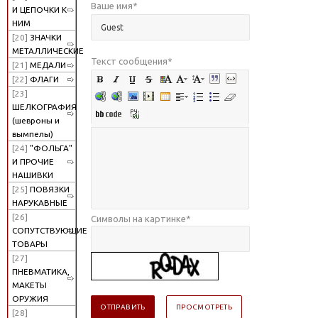
Ваше имя
*
И ЦЕПОЧКИ К
НИМ
[20]
ЗНАЧКИ
МЕТАЛЛИЧЕСКИЕ
Текст сообщения
*
[21]
МЕДАЛИ
[22]
ФЛАГИ
[23]
ШЕЛКОГРАФИЯ
(шевроны и
вымпелы)
[24]
"ФОЛЬГА"
И ПРОЧИЕ
НАШИВКИ
[25]
ПОВЯЗКИ
НАРУКАВНЫЕ
[26]
Символы на картинке
*
СОПУТСТВУЮЩИЕ
ТОВАРЫ
[27]
ПНЕВМАТИКА,
МАКЕТЫ
ОРУЖИЯ
[28]