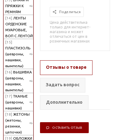
ПРЯЖКИ К
РЕМНЯМ
Поделиться
[14]
ЛЕНТЫ
Цена действительна
ОРДЕНСКИЕ
только для интернет-
МУАРОВЫЕ,
магазина и может
ВОП С ЛЕНТОЙ
отличаться от цен в
розничных магазинах
[15]
ПЛАСТИЗОЛЬ
(шевроны,
нашивки,
вымпелы)
Отзывы о товаре
[16]
ВЫШИВКА
(шевроны,
нашивки,
Задать вопрос
вымпелы)
[17]
ТКАНЫЕ
Дополнительно
(шевроны,
нашивки)
[18]
ЖЕТОНЫ
(жетоны,
резинки,
ОСТАВИТЬ ОТЗЫВ
цепочки)
[19]
ОБЛОЖКИ