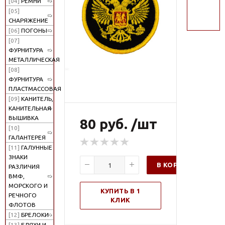
[04]
РЕМНИ
поиск
[05]
СНАРЯЖЕНИЕ
[06]
ПОГОНЫ
[07]
ФУРНИТУРА
МЕТАЛЛИЧЕСКАЯ
[08]
ФУРНИТУРА
ПЛАСТМАССОВАЯ
[09]
КАНИТЕЛЬ,
КАНИТЕЛЬНАЯ
ВЫШИВКА
80 руб. /шт
[10]
ГАЛАНТЕРЕЯ
[11]
ГАЛУННЫЕ
ЗНАКИ
В КОРЗИНУ
РАЗЛИЧИЯ
ВМФ,
МОРСКОГО И
КУПИТЬ В 1
РЕЧНОГО
КЛИК
ФЛОТОВ
[12]
БРЕЛОКИ
[13]
БЛЯХИ И