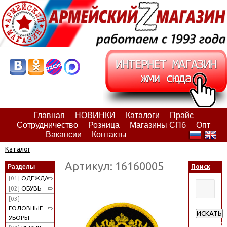
Главная
НОВИНКИ
Каталоги
Прайс
Сотрудничество
Розница
Магазины СПб
Опт
Вакансии
Контакты
Каталог
Артикул: 16160005
Разделы
Поиск
[01]
ОДЕЖДА
[02]
ОБУВЬ
[03]
ГОЛОВНЫЕ
ИСКАТЬ
УБОРЫ
Расширен