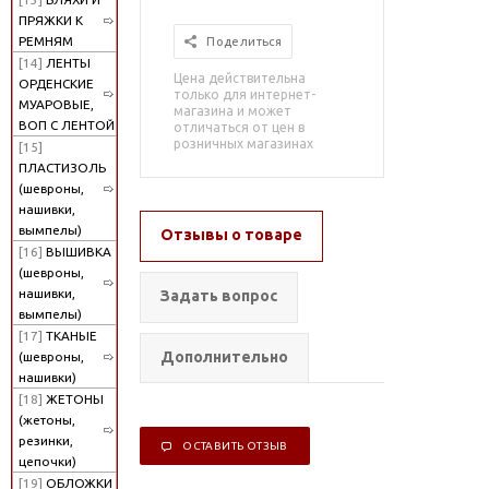
ПРЯЖКИ К
РЕМНЯМ
Поделиться
[14]
ЛЕНТЫ
Цена действительна
ОРДЕНСКИЕ
только для интернет-
МУАРОВЫЕ,
магазина и может
ВОП С ЛЕНТОЙ
отличаться от цен в
розничных магазинах
[15]
ПЛАСТИЗОЛЬ
(шевроны,
нашивки,
вымпелы)
Отзывы о товаре
[16]
ВЫШИВКА
(шевроны,
нашивки,
Задать вопрос
вымпелы)
[17]
ТКАНЫЕ
Дополнительно
(шевроны,
нашивки)
[18]
ЖЕТОНЫ
(жетоны,
резинки,
ОСТАВИТЬ ОТЗЫВ
цепочки)
[19]
ОБЛОЖКИ