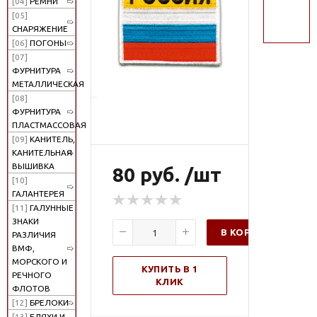
[04]
РЕМНИ
поиск
[05]
СНАРЯЖЕНИЕ
[06]
ПОГОНЫ
[07]
ФУРНИТУРА
МЕТАЛЛИЧЕСКАЯ
[08]
ФУРНИТУРА
ПЛАСТМАССОВАЯ
[09]
КАНИТЕЛЬ,
КАНИТЕЛЬНАЯ
ВЫШИВКА
80 руб. /шт
[10]
ГАЛАНТЕРЕЯ
[11]
ГАЛУННЫЕ
ЗНАКИ
В КОРЗИНУ
РАЗЛИЧИЯ
ВМФ,
МОРСКОГО И
КУПИТЬ В 1
РЕЧНОГО
КЛИК
ФЛОТОВ
[12]
БРЕЛОКИ
[13]
БЛЯХИ И