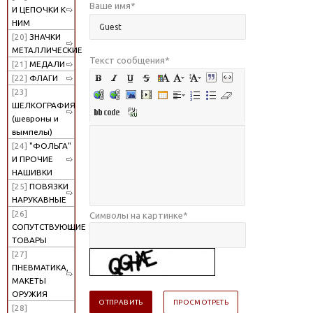
Ваше имя
*
И ЦЕПОЧКИ К
НИМ
[20]
ЗНАЧКИ
МЕТАЛЛИЧЕСКИЕ
Текст сообщения
*
[21]
МЕДАЛИ
[22]
ФЛАГИ
[23]
ШЕЛКОГРАФИЯ
(шевроны и
вымпелы)
[24]
"ФОЛЬГА"
И ПРОЧИЕ
НАШИВКИ
[25]
ПОВЯЗКИ
НАРУКАВНЫЕ
[26]
Символы на картинке
*
СОПУТСТВУЮЩИЕ
ТОВАРЫ
[27]
ПНЕВМАТИКА,
МАКЕТЫ
ОРУЖИЯ
[28]