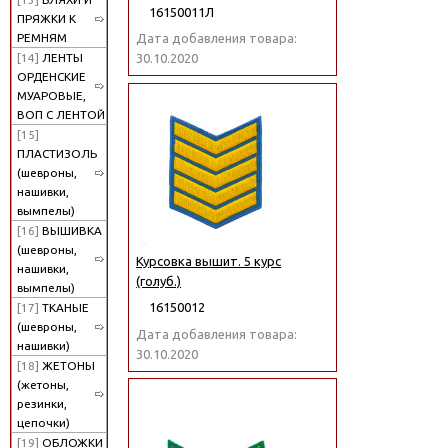
16150011Л
ПРЯЖКИ К
РЕМНЯМ
Дата добавления товара:
[14]
ЛЕНТЫ
30.10.2020
ОРДЕНСКИЕ
МУАРОВЫЕ,
ВОП С ЛЕНТОЙ
[15]
ПЛАСТИЗОЛЬ
(шевроны,
нашивки,
вымпелы)
[16]
ВЫШИВКА
(шевроны,
Курсовка вышит. 5 курс
нашивки,
(голуб.)
вымпелы)
16150012
[17]
ТКАНЫЕ
(шевроны,
Дата добавления товара:
нашивки)
30.10.2020
[18]
ЖЕТОНЫ
(жетоны,
резинки,
цепочки)
[19]
ОБЛОЖКИ