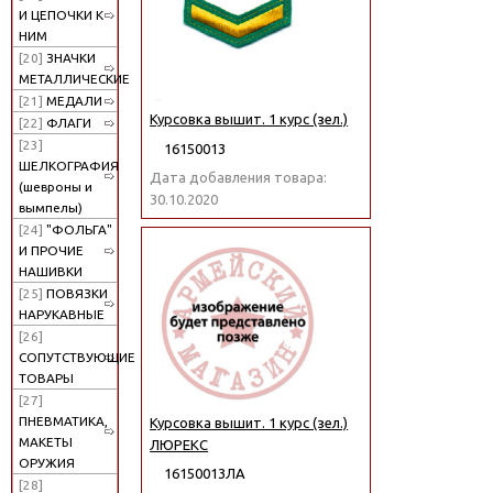
И ЦЕПОЧКИ К
НИМ
[20]
ЗНАЧКИ
МЕТАЛЛИЧЕСКИЕ
[21]
МЕДАЛИ
Курсовка вышит. 1 курс (зел.)
[22]
ФЛАГИ
[23]
16150013
ШЕЛКОГРАФИЯ
Дата добавления товара:
(шевроны и
30.10.2020
вымпелы)
[24]
"ФОЛЬГА"
И ПРОЧИЕ
НАШИВКИ
[25]
ПОВЯЗКИ
НАРУКАВНЫЕ
[26]
СОПУТСТВУЮЩИЕ
ТОВАРЫ
[27]
ПНЕВМАТИКА,
Курсовка вышит. 1 курс (зел.)
МАКЕТЫ
ЛЮРЕКС
ОРУЖИЯ
16150013ЛА
[28]