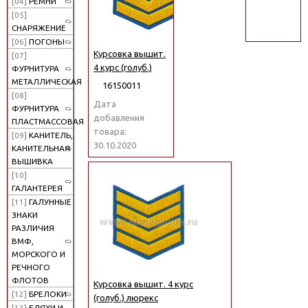
[04]
РЕМНИ
поиск
[05]
СНАРЯЖЕНИЕ
[06]
ПОГОНЫ
Курсовка вышит.
[07]
4 курс (голуб.)
ФУРНИТУРА
МЕТАЛЛИЧЕСКАЯ
16150011
[08]
Дата
ФУРНИТУРА
добавления
ПЛАСТМАССОВАЯ
товара:
[09]
КАНИТЕЛЬ,
30.10.2020
КАНИТЕЛЬНАЯ
ВЫШИВКА
[10]
ГАЛАНТЕРЕЯ
[11]
ГАЛУННЫЕ
ЗНАКИ
РАЗЛИЧИЯ
ВМФ,
МОРСКОГО И
РЕЧНОГО
ФЛОТОВ
Курсовка вышит. 4 курс
[12]
БРЕЛОКИ
(голуб.) люрекс
[13]
БЛЯХИ И