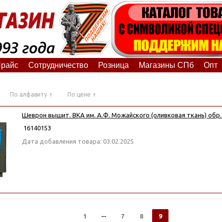
райс
Сотрудничество
Розница
Магазины СПб
Опт
По алфавиту
По цене
Шеврон вышит. ВКА им. А.Ф. Можайского (оливковая ткань) обр.
16140153
Дата добавления товара: 03.02.2025
1
7
8
9