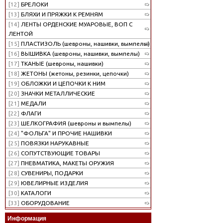
[12]
БРЕЛОКИ
[13]
БЛЯХИ И ПРЯЖКИ К РЕМНЯМ
[14]
ЛЕНТЫ ОРДЕНСКИЕ МУАРОВЫЕ, ВОП С
ЛЕНТОЙ
[15]
ПЛАСТИЗОЛЬ (шевроны, нашивки, вымпелы)
[16]
ВЫШИВКА (шевроны, нашивки, вымпелы)
[17]
ТКАНЫЕ (шевроны, нашивки)
[18]
ЖЕТОНЫ (жетоны, резинки, цепочки)
[19]
ОБЛОЖКИ И ЦЕПОЧКИ К НИМ
[20]
ЗНАЧКИ МЕТАЛЛИЧЕСКИЕ
[21]
МЕДАЛИ
[22]
ФЛАГИ
[23]
ШЕЛКОГРАФИЯ (шевроны и вымпелы)
[24]
"ФОЛЬГА" И ПРОЧИЕ НАШИВКИ
[25]
ПОВЯЗКИ НАРУКАВНЫЕ
[26]
СОПУТСТВУЮЩИЕ ТОВАРЫ
[27]
ПНЕВМАТИКА, МАКЕТЫ ОРУЖИЯ
[28]
СУВЕНИРЫ, ПОДАРКИ
[29]
ЮВЕЛИРНЫЕ ИЗДЕЛИЯ
[30]
КАТАЛОГИ
[33]
ОБОРУДОВАНИЕ
Информация