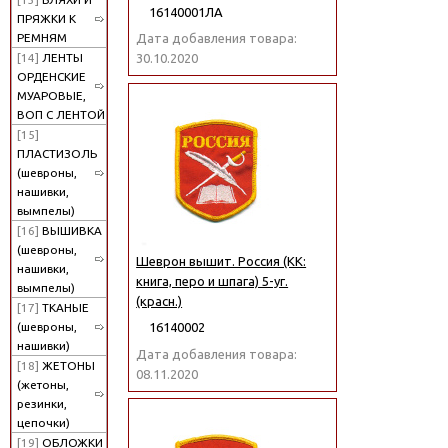
16140001ЛА
ПРЯЖКИ К
РЕМНЯМ
Дата добавления товара:
[14]
ЛЕНТЫ
30.10.2020
ОРДЕНСКИЕ
МУАРОВЫЕ,
ВОП С ЛЕНТОЙ
[15]
ПЛАСТИЗОЛЬ
(шевроны,
нашивки,
вымпелы)
[16]
ВЫШИВКА
(шевроны,
Шеврон вышит. Россия (КК:
нашивки,
книга, перо и шпага) 5-уг.
вымпелы)
(красн.)
[17]
ТКАНЫЕ
(шевроны,
16140002
нашивки)
Дата добавления товара:
[18]
ЖЕТОНЫ
08.11.2020
(жетоны,
резинки,
цепочки)
[19]
ОБЛОЖКИ