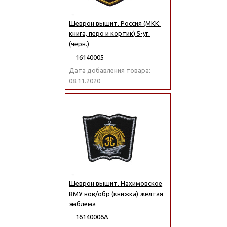
Шеврон вышит. Россия (МКК:
книга, перо и кортик) 5-уг.
(черн.)
16140005
Дата добавления товара:
08.11.2020
Шеврон вышит. Нахимовское
ВМУ нов/обр (книжка) желтая
эмблема
16140006А