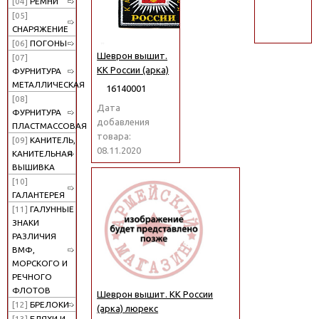
[04]
РЕМНИ
поиск
[05]
СНАРЯЖЕНИЕ
[06]
ПОГОНЫ
Шеврон вышит.
[07]
КК России (арка)
ФУРНИТУРА
МЕТАЛЛИЧЕСКАЯ
16140001
[08]
Дата
ФУРНИТУРА
добавления
ПЛАСТМАССОВАЯ
товара:
[09]
КАНИТЕЛЬ,
08.11.2020
КАНИТЕЛЬНАЯ
ВЫШИВКА
[10]
ГАЛАНТЕРЕЯ
[11]
ГАЛУННЫЕ
ЗНАКИ
РАЗЛИЧИЯ
ВМФ,
МОРСКОГО И
РЕЧНОГО
ФЛОТОВ
Шеврон вышит. КК России
[12]
БРЕЛОКИ
(арка) люрекс
[13]
БЛЯХИ И