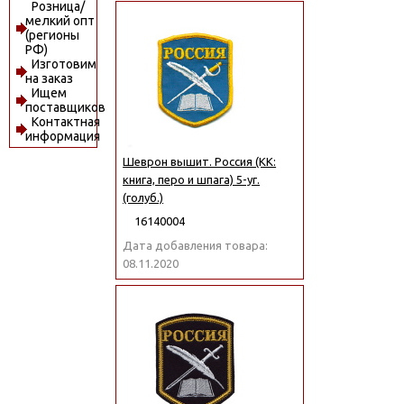
Розница/
мелкий опт
(регионы
РФ)
Изготовим
на заказ
Ищем
поставщиков
Контактная
информация
Шеврон вышит. Россия (КК:
книга, перо и шпага) 5-уг.
(голуб.)
16140004
Дата добавления товара:
08.11.2020