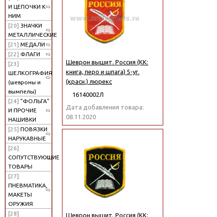
И ЦЕПОЧКИ К
НИМ
[20]
ЗНАЧКИ
МЕТАЛЛИЧЕСКИЕ
[21]
МЕДАЛИ
[22]
ФЛАГИ
Шеврон вышит. Россия (КК:
[23]
книга, перо и шпага) 5-уг.
ШЕЛКОГРАФИЯ
(красн.) люрекс
(шевроны и
вымпелы)
16140002Л
[24]
"ФОЛЬГА"
Дата добавления товара:
И ПРОЧИЕ
08.11.2020
НАШИВКИ
[25]
ПОВЯЗКИ
НАРУКАВНЫЕ
[26]
СОПУТСТВУЮЩИЕ
ТОВАРЫ
[27]
ПНЕВМАТИКА,
МАКЕТЫ
ОРУЖИЯ
[28]
Шеврон вышит. Россия (КК: