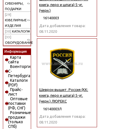
СУВЕНИРЫ,
книга, перо и шпага) 5-уг.
ПОДАРКИ
(черн.)
[29]
16140003
ЮВЕЛИРНЫЕ
Дата добавления товара:
ИЗДЕЛИЯ
08.11.2020
[30]
КАТАЛОГИ
[33]
ОБОРУДОВАНИЕ
Информация
Карта
сайта
Военторги
С-
Петербурга
Каталоги
(PDF)
Прайс-
Шеврон вышит. Россия (КК:
лист
книга, перо и шпага) 5-уг.
Оптовые
(черн.) ЛЮРЕКС
поставки
(РФ, СНГ)
16140003Л
Розничные
Дата добавления товара:
продажи
(только
08.11.2020
СПб)