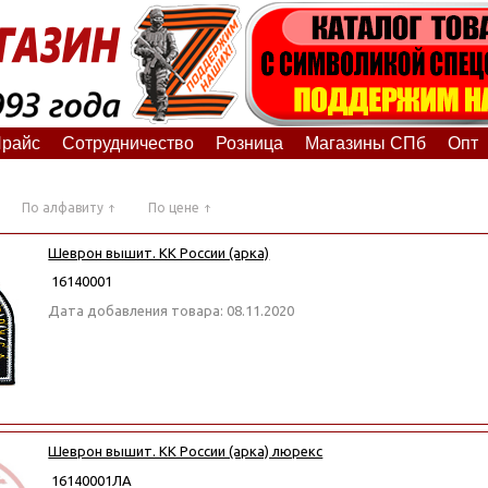
райс
Сотрудничество
Розница
Магазины СПб
Опт
По алфавиту
По цене
Шеврон вышит. КК России (арка)
16140001
Дата добавления товара: 08.11.2020
Шеврон вышит. КК России (арка) люрекс
16140001ЛА