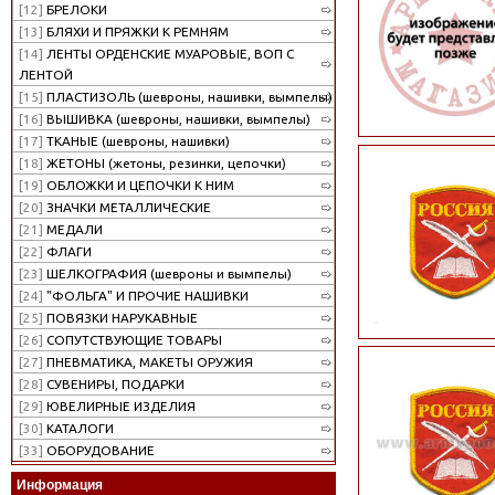
[12]
БРЕЛОКИ
[13]
БЛЯХИ И ПРЯЖКИ К РЕМНЯМ
[14]
ЛЕНТЫ ОРДЕНСКИЕ МУАРОВЫЕ, ВОП С
ЛЕНТОЙ
[15]
ПЛАСТИЗОЛЬ (шевроны, нашивки, вымпелы)
[16]
ВЫШИВКА (шевроны, нашивки, вымпелы)
[17]
ТКАНЫЕ (шевроны, нашивки)
[18]
ЖЕТОНЫ (жетоны, резинки, цепочки)
[19]
ОБЛОЖКИ И ЦЕПОЧКИ К НИМ
[20]
ЗНАЧКИ МЕТАЛЛИЧЕСКИЕ
[21]
МЕДАЛИ
[22]
ФЛАГИ
[23]
ШЕЛКОГРАФИЯ (шевроны и вымпелы)
[24]
"ФОЛЬГА" И ПРОЧИЕ НАШИВКИ
[25]
ПОВЯЗКИ НАРУКАВНЫЕ
[26]
СОПУТСТВУЮЩИЕ ТОВАРЫ
[27]
ПНЕВМАТИКА, МАКЕТЫ ОРУЖИЯ
[28]
СУВЕНИРЫ, ПОДАРКИ
[29]
ЮВЕЛИРНЫЕ ИЗДЕЛИЯ
[30]
КАТАЛОГИ
[33]
ОБОРУДОВАНИЕ
Информация