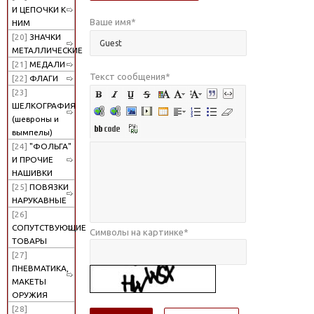
И ЦЕПОЧКИ К
Ваше имя
*
НИМ
[20]
ЗНАЧКИ
МЕТАЛЛИЧЕСКИЕ
[21]
МЕДАЛИ
Текст сообщения
*
[22]
ФЛАГИ
[23]
ШЕЛКОГРАФИЯ
(шевроны и
вымпелы)
[24]
"ФОЛЬГА"
И ПРОЧИЕ
НАШИВКИ
[25]
ПОВЯЗКИ
НАРУКАВНЫЕ
[26]
СОПУТСТВУЮЩИЕ
Символы на картинке
*
ТОВАРЫ
[27]
ПНЕВМАТИКА,
МАКЕТЫ
ОРУЖИЯ
[28]