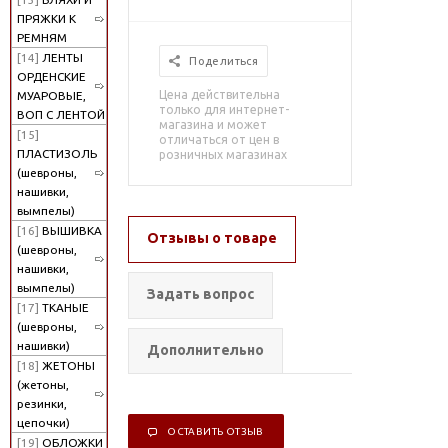
ПРЯЖКИ К
РЕМНЯМ
[14]
ЛЕНТЫ
Поделиться
ОРДЕНСКИЕ
Цена действительна
МУАРОВЫЕ,
только для интернет-
ВОП С ЛЕНТОЙ
магазина и может
[15]
отличаться от цен в
ПЛАСТИЗОЛЬ
розничных магазинах
(шевроны,
нашивки,
вымпелы)
[16]
ВЫШИВКА
Отзывы о товаре
(шевроны,
нашивки,
вымпелы)
Задать вопрос
[17]
ТКАНЫЕ
(шевроны,
нашивки)
Дополнительно
[18]
ЖЕТОНЫ
(жетоны,
резинки,
цепочки)
ОСТАВИТЬ ОТЗЫВ
[19]
ОБЛОЖКИ