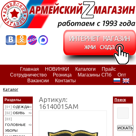
Главная
НОВИНКИ
Каталоги
Прайс
Сотрудничество
Розница
Магазины СПб
Опт
Вакансии
Контакты
Каталог
Артикул:
Разделы
Поиск
16140015АМ
[01]
ОДЕЖДА
[02]
ОБУВЬ
[03]
ГОЛОВНЫЕ
ИСКАТЬ
УБОРЫ
Расширен