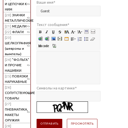
Ваше имя
*
И ЦЕПОЧКИ К
НИМ
[20]
ЗНАЧКИ
МЕТАЛЛИЧЕСКИЕ
Текст сообщения
*
[21]
МЕДАЛИ
[22]
ФЛАГИ
[23]
ШЕЛКОГРАФИЯ
(шевроны и
вымпелы)
[24]
"ФОЛЬГА"
И ПРОЧИЕ
НАШИВКИ
[25]
ПОВЯЗКИ
НАРУКАВНЫЕ
[26]
Символы на картинке
*
СОПУТСТВУЮЩИЕ
ТОВАРЫ
[27]
ПНЕВМАТИКА,
МАКЕТЫ
ОРУЖИЯ
[28]