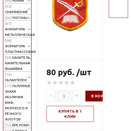
[04]
РЕМНИ
поиск
[05]
СНАРЯЖЕНИЕ
[06]
ПОГОНЫ
[07]
ФУРНИТУРА
МЕТАЛЛИЧЕСКАЯ
[08]
ФУРНИТУРА
ПЛАСТМАССОВАЯ
[09]
КАНИТЕЛЬ,
КАНИТЕЛЬНАЯ
ВЫШИВКА
80 руб. /шт
[10]
ГАЛАНТЕРЕЯ
[11]
ГАЛУННЫЕ
ЗНАКИ
В КОРЗИНУ
РАЗЛИЧИЯ
ВМФ,
МОРСКОГО И
КУПИТЬ В 1
РЕЧНОГО
КЛИК
ФЛОТОВ
[12]
БРЕЛОКИ
[13]
БЛЯХИ И