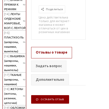
ПРЯЖКИ К
РЕМНЯМ
Поделиться
[14]
ЛЕНТЫ
Цена действительна
ОРДЕНСКИЕ
только для интернет-
МУАРОВЫЕ,
магазина и может
ВОП С ЛЕНТОЙ
отличаться от цен в
розничных магазинах
[15]
ПЛАСТИЗОЛЬ
(шевроны,
нашивки,
вымпелы)
Отзывы о товаре
[16]
ВЫШИВКА
(шевроны,
нашивки,
Задать вопрос
вымпелы)
[17]
ТКАНЫЕ
Дополнительно
(шевроны,
нашивки)
[18]
ЖЕТОНЫ
(жетоны,
резинки,
ОСТАВИТЬ ОТЗЫВ
цепочки)
[19]
ОБЛОЖКИ