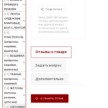
ПРЯЖКИ К
РЕМНЯМ
Поделиться
[14]
ЛЕНТЫ
Цена действительна
ОРДЕНСКИЕ
только для интернет-
МУАРОВЫЕ,
магазина и может
ВОП С ЛЕНТОЙ
отличаться от цен в
розничных магазинах
[15]
ПЛАСТИЗОЛЬ
(шевроны,
нашивки,
вымпелы)
Отзывы о товаре
[16]
ВЫШИВКА
(шевроны,
нашивки,
Задать вопрос
вымпелы)
[17]
ТКАНЫЕ
Дополнительно
(шевроны,
нашивки)
[18]
ЖЕТОНЫ
(жетоны,
резинки,
ОСТАВИТЬ ОТЗЫВ
цепочки)
[19]
ОБЛОЖКИ