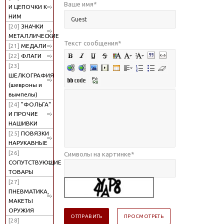
Ваше имя
*
И ЦЕПОЧКИ К
НИМ
[20]
ЗНАЧКИ
МЕТАЛЛИЧЕСКИЕ
Текст сообщения
*
[21]
МЕДАЛИ
[22]
ФЛАГИ
[23]
ШЕЛКОГРАФИЯ
(шевроны и
вымпелы)
[24]
"ФОЛЬГА"
И ПРОЧИЕ
НАШИВКИ
[25]
ПОВЯЗКИ
НАРУКАВНЫЕ
[26]
Символы на картинке
*
СОПУТСТВУЮЩИЕ
ТОВАРЫ
[27]
ПНЕВМАТИКА,
МАКЕТЫ
ОРУЖИЯ
[28]