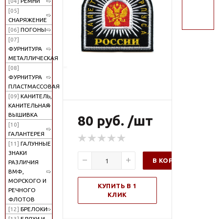
[04]
РЕМНИ
поиск
[05]
СНАРЯЖЕНИЕ
[06]
ПОГОНЫ
[07]
ФУРНИТУРА
МЕТАЛЛИЧЕСКАЯ
[08]
ФУРНИТУРА
ПЛАСТМАССОВАЯ
[09]
КАНИТЕЛЬ,
КАНИТЕЛЬНАЯ
ВЫШИВКА
80 руб. /шт
[10]
ГАЛАНТЕРЕЯ
[11]
ГАЛУННЫЕ
ЗНАКИ
В КОРЗИНУ
РАЗЛИЧИЯ
ВМФ,
МОРСКОГО И
КУПИТЬ В 1
РЕЧНОГО
КЛИК
ФЛОТОВ
[12]
БРЕЛОКИ
[13]
БЛЯХИ И