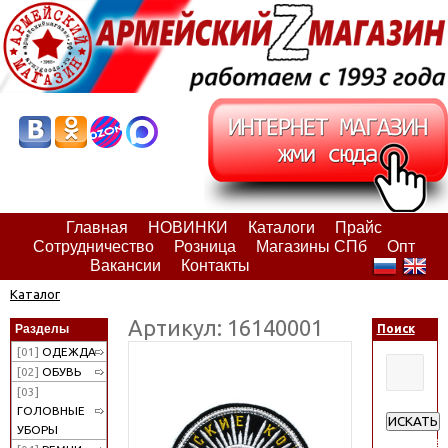
Главная
НОВИНКИ
Каталоги
Прайс
Сотрудничество
Розница
Магазины СПб
Опт
Вакансии
Контакты
Каталог
Артикул: 16140001
Разделы
Поиск
[01]
ОДЕЖДА
[02]
ОБУВЬ
[03]
ГОЛОВНЫЕ
ИСКАТЬ
УБОРЫ
Расширен