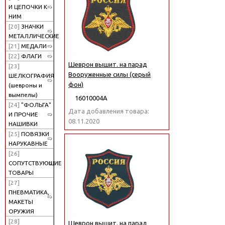
И ЦЕПОЧКИ К
НИМ
[20]
ЗНАЧКИ
МЕТАЛЛИЧЕСКИЕ
[21]
МЕДАЛИ
[22]
ФЛАГИ
Шеврон вышит. на парад
[23]
Вооруженные силы (серый
ШЕЛКОГРАФИЯ
фон)
(шевроны и
вымпелы)
16010004А
[24]
"ФОЛЬГА"
Дата добавления товара:
И ПРОЧИЕ
08.11.2020
НАШИВКИ
[25]
ПОВЯЗКИ
НАРУКАВНЫЕ
[26]
СОПУТСТВУЮЩИЕ
ТОВАРЫ
[27]
ПНЕВМАТИКА,
МАКЕТЫ
ОРУЖИЯ
[28]
Шеврон вышит. на парад