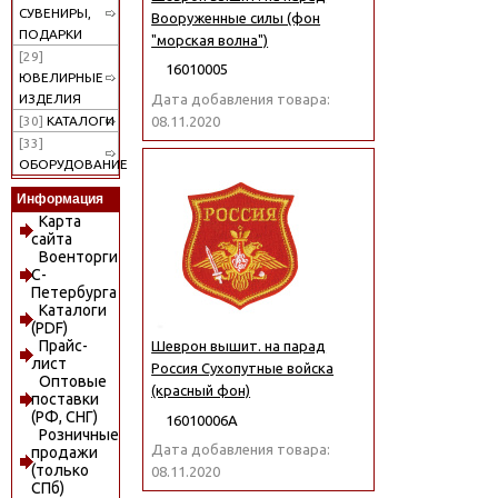
СУВЕНИРЫ,
Вооруженные силы (фон
ПОДАРКИ
"морская волна")
[29]
16010005
ЮВЕЛИРНЫЕ
Дата добавления товара:
ИЗДЕЛИЯ
08.11.2020
[30]
КАТАЛОГИ
[33]
ОБОРУДОВАНИЕ
Информация
Карта
сайта
Военторги
С-
Петербурга
Каталоги
(PDF)
Прайс-
Шеврон вышит. на парад
лист
Россия Сухопутные войска
Оптовые
(красный фон)
поставки
(РФ, СНГ)
16010006А
Розничные
Дата добавления товара:
продажи
(только
08.11.2020
СПб)