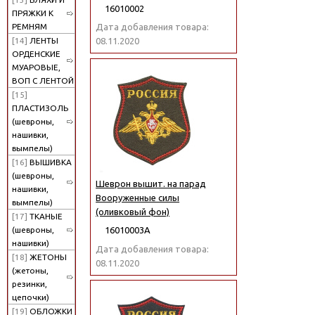
16010002
ПРЯЖКИ К
РЕМНЯМ
Дата добавления товара:
[14]
ЛЕНТЫ
08.11.2020
ОРДЕНСКИЕ
МУАРОВЫЕ,
ВОП С ЛЕНТОЙ
[15]
ПЛАСТИЗОЛЬ
(шевроны,
нашивки,
вымпелы)
[16]
ВЫШИВКА
(шевроны,
Шеврон вышит. на парад
нашивки,
Вооруженные силы
вымпелы)
(оливковый фон)
[17]
ТКАНЫЕ
(шевроны,
16010003А
нашивки)
Дата добавления товара:
[18]
ЖЕТОНЫ
08.11.2020
(жетоны,
резинки,
цепочки)
[19]
ОБЛОЖКИ