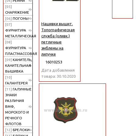
[04]
РЕМНИ
поиск
[05]
СНАРЯЖЕНИЕ
[06]
ПОГОНЫ
Нашивки вышит.
[07]
Топографическая
ФУРНИТУРА
служба (оливк.)
МЕТАЛЛИЧЕСКАЯ
петличные
[08]
эмблемы на
ФУРНИТУРА
ПЛАСТМАССОВАЯ
липучке
[09]
КАНИТЕЛЬ,
16010253
КАНИТЕЛЬНАЯ
Дата добавления
ВЫШИВКА
товара: 30.10.2020
[10]
ГАЛАНТЕРЕЯ
[11]
ГАЛУННЫЕ
ЗНАКИ
РАЗЛИЧИЯ
ВМФ,
МОРСКОГО И
РЕЧНОГО
ФЛОТОВ
[12]
БРЕЛОКИ
[13]
БЛЯХИ И