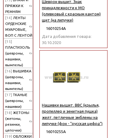
Шеврон вышит. Знак
ПРЯЖКИ К
принадлежности к МО
РЕМНЯМ
(оливковый с красным кантом)
[14]
ЛЕНТЫ
щит (на липучке)
ОРДЕНСКИЕ
16010254А
МУАРОВЫЕ,
ВОП С ЛЕНТОЙ
Дата добавления товара:
[15]
30.10.2020
ПЛАСТИЗОЛЬ
(шевроны,
нашивки,
вымпелы)
[16]
ВЫШИВКА
(шевроны,
нашивки,
вымпелы)
[17]
ТКАНЫЕ
(шевроны,
Нашивки вышит. ВВС (крылья,
нашивки)
пропеллер и зенитная пушка)
[18]
ЖЕТОНЫ
желт. петличные эмблемы на
(жетоны,
липучке (фон - "русская цифра")
резинки,
цепочки)
16010255А
[19]
ОБЛОЖКИ