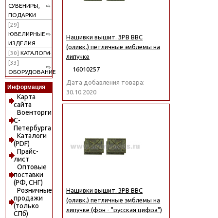
СУВЕНИРЫ,
ПОДАРКИ
[29]
ЮВЕЛИРНЫЕ
Нашивки вышит. ЗРВ ВВС
ИЗДЕЛИЯ
(оливк.) петличные эмблемы на
[30]
КАТАЛОГИ
липучке
[33]
16010257
ОБОРУДОВАНИЕ
Дата добавления товара:
Информация
30.10.2020
Карта
сайта
Военторги
С-
Петербурга
Каталоги
(PDF)
Прайс-
лист
Оптовые
поставки
(РФ, СНГ)
Розничные
Нашивки вышит. ЗРВ ВВС
продажи
(оливк.) петличные эмблемы на
(только
липучке (фон - "русская цифра")
СПб)