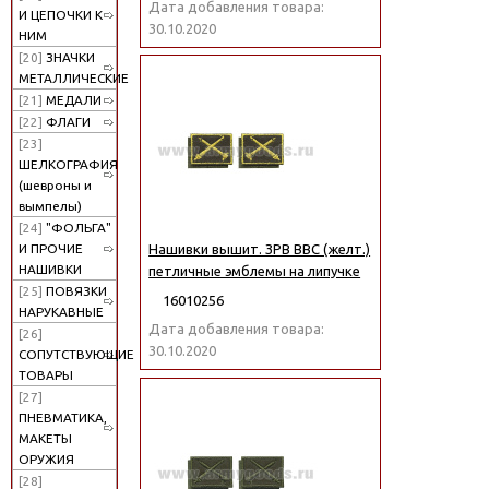
Дата добавления товара:
И ЦЕПОЧКИ К
30.10.2020
НИМ
[20]
ЗНАЧКИ
МЕТАЛЛИЧЕСКИЕ
[21]
МЕДАЛИ
[22]
ФЛАГИ
[23]
ШЕЛКОГРАФИЯ
(шевроны и
вымпелы)
[24]
"ФОЛЬГА"
И ПРОЧИЕ
Нашивки вышит. ЗРВ ВВС (желт.)
НАШИВКИ
петличные эмблемы на липучке
[25]
ПОВЯЗКИ
16010256
НАРУКАВНЫЕ
Дата добавления товара:
[26]
30.10.2020
СОПУТСТВУЮЩИЕ
ТОВАРЫ
[27]
ПНЕВМАТИКА,
МАКЕТЫ
ОРУЖИЯ
[28]