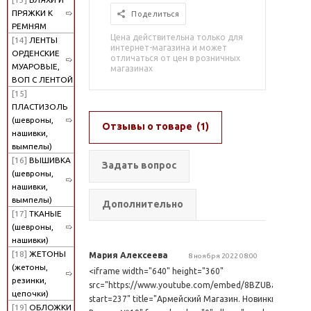
ПРЯЖКИ К
Поделиться
РЕМНЯМ
Цена действительна только для
[14]
ЛЕНТЫ
интернет-магазина и может
ОРДЕНСКИЕ
отличаться от цен в розничных
МУАРОВЫЕ,
магазинах
ВОП С ЛЕНТОЙ
[15]
ПЛАСТИЗОЛЬ
(шевроны,
Отзывы о товаре
(1)
нашивки,
вымпелы)
[16]
ВЫШИВКА
Задать вопрос
(шевроны,
нашивки,
вымпелы)
Дополнительно
[17]
ТКАНЫЕ
(шевроны,
нашивки)
[18]
ЖЕТОНЫ
Мария Алексеева
8 ноября 2022 08:00
(жетоны,
<iframe width="640" height="360"
резинки,
src="https://www.youtube.com/embed/8BZUBaXN1Nk?
цепочки)
start=237" title="Армейский Магазин. Новинки.
[19]
ОБЛОЖКИ