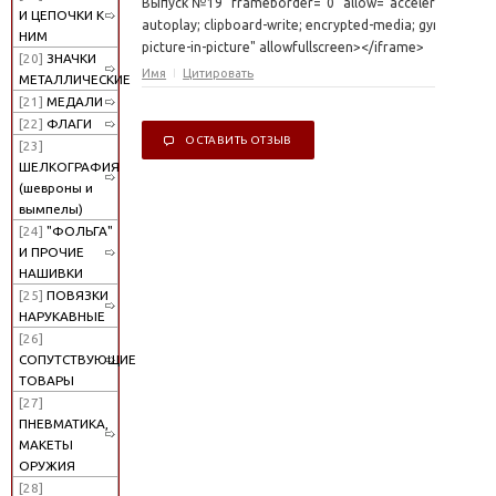
Выпуск №19" frameborder="0" allow="accelerometer;
И ЦЕПОЧКИ К
autoplay; clipboard-write; encrypted-media; gyroscope;
НИМ
picture-in-picture" allowfullscreen></iframe>
[20]
ЗНАЧКИ
Имя
Цитировать
МЕТАЛЛИЧЕСКИЕ
[21]
МЕДАЛИ
[22]
ФЛАГИ
ОСТАВИТЬ ОТЗЫВ
[23]
ШЕЛКОГРАФИЯ
(шевроны и
вымпелы)
[24]
"ФОЛЬГА"
И ПРОЧИЕ
НАШИВКИ
[25]
ПОВЯЗКИ
НАРУКАВНЫЕ
[26]
СОПУТСТВУЮЩИЕ
ТОВАРЫ
[27]
ПНЕВМАТИКА,
МАКЕТЫ
ОРУЖИЯ
[28]