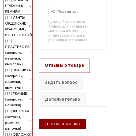
ПРЯЖКИ К
РЕМНЯМ
Поделиться
[14]
ЛЕНТЫ
Цена действительна
ОРДЕНСКИЕ
только для интернет-
МУАРОВЫЕ,
магазина и может
ВОП С ЛЕНТОЙ
отличаться от цен в
розничных магазинах
[15]
ПЛАСТИЗОЛЬ
(шевроны,
нашивки,
вымпелы)
Отзывы о товаре
[16]
ВЫШИВКА
(шевроны,
нашивки,
Задать вопрос
вымпелы)
[17]
ТКАНЫЕ
Дополнительно
(шевроны,
нашивки)
[18]
ЖЕТОНЫ
(жетоны,
резинки,
ОСТАВИТЬ ОТЗЫВ
цепочки)
[19]
ОБЛОЖКИ