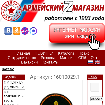
Главная
НОВИНКИ
Каталоги
Прайс
Сотрудничество
Розница
Магазины СПб
Опт
Вакансии
Контакты
Каталог
Артикул: 16010029Л
Разделы
Поиск
[01]
ОДЕЖДА
[02]
ОБУВЬ
[03]
ГОЛОВНЫЕ
ИСКАТЬ
УБОРЫ
Расширен