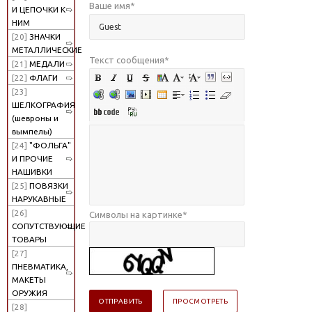
Ваше имя
*
И ЦЕПОЧКИ К
НИМ
[20]
ЗНАЧКИ
МЕТАЛЛИЧЕСКИЕ
Текст сообщения
*
[21]
МЕДАЛИ
[22]
ФЛАГИ
[23]
ШЕЛКОГРАФИЯ
(шевроны и
вымпелы)
[24]
"ФОЛЬГА"
И ПРОЧИЕ
НАШИВКИ
[25]
ПОВЯЗКИ
НАРУКАВНЫЕ
[26]
Символы на картинке
*
СОПУТСТВУЮЩИЕ
ТОВАРЫ
[27]
ПНЕВМАТИКА,
МАКЕТЫ
ОРУЖИЯ
[28]