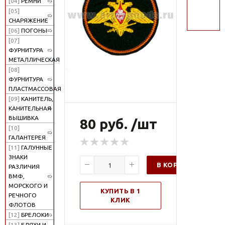
[04]
РЕМНИ
поиск
[05]
СНАРЯЖЕНИЕ
[06]
ПОГОНЫ
[07]
ФУРНИТУРА
МЕТАЛЛИЧЕСКАЯ
[08]
ФУРНИТУРА
ПЛАСТМАССОВАЯ
[09]
КАНИТЕЛЬ,
КАНИТЕЛЬНАЯ
ВЫШИВКА
80 руб. /шт
[10]
ГАЛАНТЕРЕЯ
[11]
ГАЛУННЫЕ
ЗНАКИ
В КОРЗИНУ
РАЗЛИЧИЯ
ВМФ,
МОРСКОГО И
КУПИТЬ В 1
РЕЧНОГО
КЛИК
ФЛОТОВ
[12]
БРЕЛОКИ
[13]
БЛЯХИ И