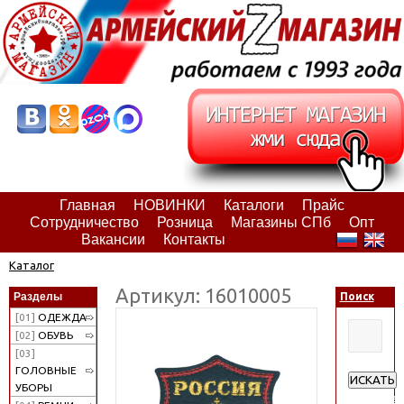
Главная
НОВИНКИ
Каталоги
Прайс
Сотрудничество
Розница
Магазины СПб
Опт
Вакансии
Контакты
Каталог
Артикул: 16010005
Разделы
Поиск
[01]
ОДЕЖДА
[02]
ОБУВЬ
[03]
ГОЛОВНЫЕ
ИСКАТЬ
УБОРЫ
Расширен