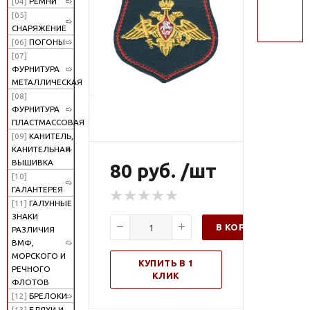
[04]
РЕМНИ
поиск
[05]
СНАРЯЖЕНИЕ
[06]
ПОГОНЫ
[07]
ФУРНИТУРА
МЕТАЛЛИЧЕСКАЯ
[08]
ФУРНИТУРА
ПЛАСТМАССОВАЯ
[09]
КАНИТЕЛЬ,
КАНИТЕЛЬНАЯ
ВЫШИВКА
80 руб. /шт
[10]
ГАЛАНТЕРЕЯ
[11]
ГАЛУННЫЕ
ЗНАКИ
В КОРЗИНУ
РАЗЛИЧИЯ
ВМФ,
МОРСКОГО И
КУПИТЬ В 1
РЕЧНОГО
КЛИК
ФЛОТОВ
[12]
БРЕЛОКИ
[13]
БЛЯХИ И