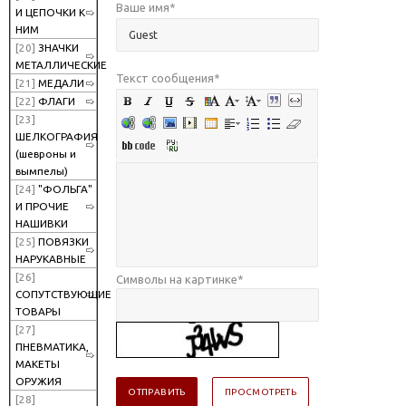
Ваше имя
*
И ЦЕПОЧКИ К
НИМ
[20]
ЗНАЧКИ
МЕТАЛЛИЧЕСКИЕ
Текст сообщения
*
[21]
МЕДАЛИ
[22]
ФЛАГИ
[23]
ШЕЛКОГРАФИЯ
(шевроны и
вымпелы)
[24]
"ФОЛЬГА"
И ПРОЧИЕ
НАШИВКИ
[25]
ПОВЯЗКИ
НАРУКАВНЫЕ
[26]
Символы на картинке
*
СОПУТСТВУЮЩИЕ
ТОВАРЫ
[27]
ПНЕВМАТИКА,
МАКЕТЫ
ОРУЖИЯ
[28]