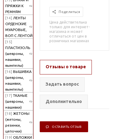
ПРЯЖКИ К
РЕМНЯМ
Поделиться
[14]
ЛЕНТЫ
Цена действительна
ОРДЕНСКИЕ
только для интернет-
МУАРОВЫЕ,
магазина и может
ВОП С ЛЕНТОЙ
отличаться от цен в
розничных магазинах
[15]
ПЛАСТИЗОЛЬ
(шевроны,
нашивки,
вымпелы)
Отзывы о товаре
[16]
ВЫШИВКА
(шевроны,
нашивки,
Задать вопрос
вымпелы)
[17]
ТКАНЫЕ
Дополнительно
(шевроны,
нашивки)
[18]
ЖЕТОНЫ
(жетоны,
резинки,
ОСТАВИТЬ ОТЗЫВ
цепочки)
[19]
ОБЛОЖКИ