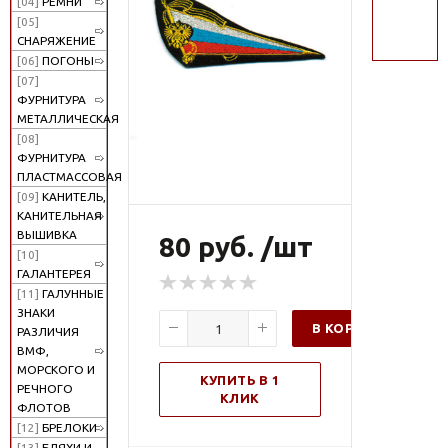
[04]
РЕМНИ
поиск
[05]
СНАРЯЖЕНИЕ
[06]
ПОГОНЫ
[07]
ФУРНИТУРА
МЕТАЛЛИЧЕСКАЯ
[08]
ФУРНИТУРА
ПЛАСТМАССОВАЯ
[09]
КАНИТЕЛЬ,
КАНИТЕЛЬНАЯ
ВЫШИВКА
80 руб. /шт
[10]
ГАЛАНТЕРЕЯ
[11]
ГАЛУННЫЕ
ЗНАКИ
В КОРЗИНУ
РАЗЛИЧИЯ
ВМФ,
МОРСКОГО И
КУПИТЬ В 1
РЕЧНОГО
КЛИК
ФЛОТОВ
[12]
БРЕЛОКИ
[13]
БЛЯХИ И