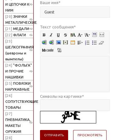
Ваше имя
*
И ЦЕПОЧКИ К
НИМ
[20]
ЗНАЧКИ
МЕТАЛЛИЧЕСКИЕ
Текст сообщения
*
[21]
МЕДАЛИ
[22]
ФЛАГИ
[23]
ШЕЛКОГРАФИЯ
(шевроны и
вымпелы)
[24]
"ФОЛЬГА"
И ПРОЧИЕ
НАШИВКИ
[25]
ПОВЯЗКИ
НАРУКАВНЫЕ
[26]
Символы на картинке
*
СОПУТСТВУЮЩИЕ
ТОВАРЫ
[27]
ПНЕВМАТИКА,
МАКЕТЫ
ОРУЖИЯ
[28]