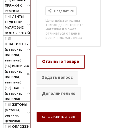
ПРЯЖКИ К
РЕМНЯМ
Поделиться
[14]
ЛЕНТЫ
Цена действительна
ОРДЕНСКИЕ
только для интернет-
МУАРОВЫЕ,
магазина и может
ВОП С ЛЕНТОЙ
отличаться от цен в
розничных магазинах
[15]
ПЛАСТИЗОЛЬ
(шевроны,
нашивки,
вымпелы)
Отзывы о товаре
[16]
ВЫШИВКА
(шевроны,
нашивки,
Задать вопрос
вымпелы)
[17]
ТКАНЫЕ
Дополнительно
(шевроны,
нашивки)
[18]
ЖЕТОНЫ
(жетоны,
резинки,
ОСТАВИТЬ ОТЗЫВ
цепочки)
[19]
ОБЛОЖКИ