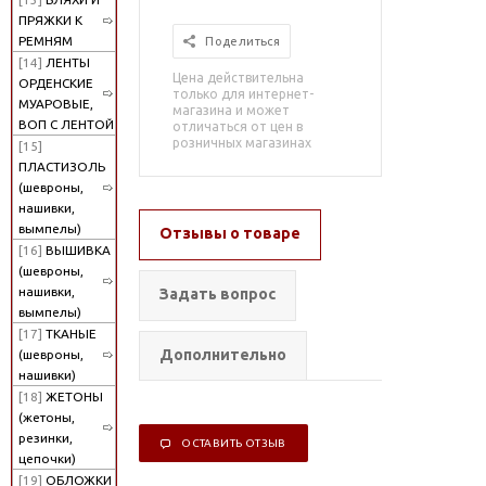
ПРЯЖКИ К
РЕМНЯМ
Поделиться
[14]
ЛЕНТЫ
Цена действительна
ОРДЕНСКИЕ
только для интернет-
МУАРОВЫЕ,
магазина и может
ВОП С ЛЕНТОЙ
отличаться от цен в
розничных магазинах
[15]
ПЛАСТИЗОЛЬ
(шевроны,
нашивки,
вымпелы)
Отзывы о товаре
[16]
ВЫШИВКА
(шевроны,
нашивки,
Задать вопрос
вымпелы)
[17]
ТКАНЫЕ
Дополнительно
(шевроны,
нашивки)
[18]
ЖЕТОНЫ
(жетоны,
резинки,
ОСТАВИТЬ ОТЗЫВ
цепочки)
[19]
ОБЛОЖКИ