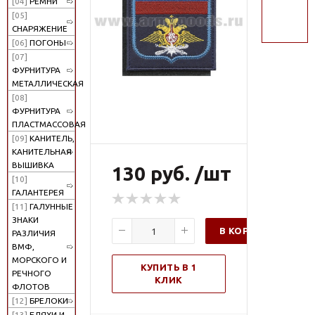
[04]
РЕМНИ
поиск
[05]
СНАРЯЖЕНИЕ
[06]
ПОГОНЫ
[07]
ФУРНИТУРА
МЕТАЛЛИЧЕСКАЯ
[08]
ФУРНИТУРА
ПЛАСТМАССОВАЯ
[09]
КАНИТЕЛЬ,
КАНИТЕЛЬНАЯ
ВЫШИВКА
130 руб. /шт
[10]
ГАЛАНТЕРЕЯ
[11]
ГАЛУННЫЕ
ЗНАКИ
В КОРЗИНУ
РАЗЛИЧИЯ
ВМФ,
МОРСКОГО И
КУПИТЬ В 1
РЕЧНОГО
КЛИК
ФЛОТОВ
[12]
БРЕЛОКИ
[13]
БЛЯХИ И