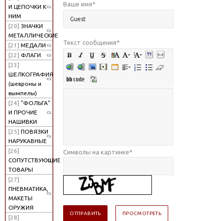
Ваше имя
*
И ЦЕПОЧКИ К
НИМ
[20]
ЗНАЧКИ
МЕТАЛЛИЧЕСКИЕ
Текст сообщения
*
[21]
МЕДАЛИ
[22]
ФЛАГИ
[23]
ШЕЛКОГРАФИЯ
(шевроны и
вымпелы)
[24]
"ФОЛЬГА"
И ПРОЧИЕ
НАШИВКИ
[25]
ПОВЯЗКИ
НАРУКАВНЫЕ
[26]
Символы на картинке
*
СОПУТСТВУЮЩИЕ
ТОВАРЫ
[27]
ПНЕВМАТИКА,
МАКЕТЫ
ОРУЖИЯ
[28]