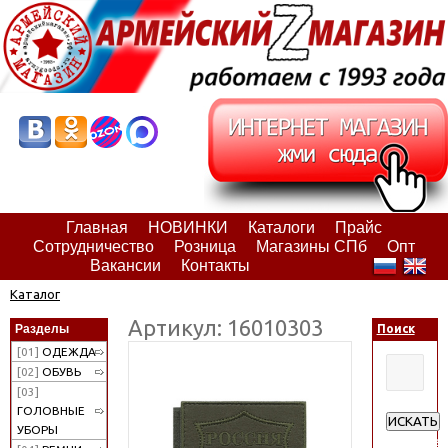
Главная
НОВИНКИ
Каталоги
Прайс
Сотрудничество
Розница
Магазины СПб
Опт
Вакансии
Контакты
Каталог
Артикул: 16010303
Разделы
Поиск
[01]
ОДЕЖДА
[02]
ОБУВЬ
[03]
ГОЛОВНЫЕ
ИСКАТЬ
УБОРЫ
Расширен