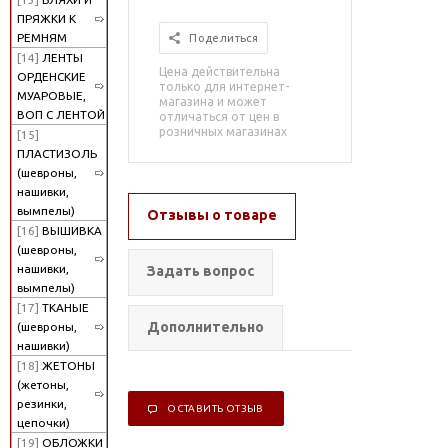
ПРЯЖКИ К
РЕМНЯМ
Поделиться
[14]
ЛЕНТЫ
Цена действительна
ОРДЕНСКИЕ
только для интернет-
МУАРОВЫЕ,
магазина и может
ВОП С ЛЕНТОЙ
отличаться от цен в
розничных магазинах
[15]
ПЛАСТИЗОЛЬ
(шевроны,
нашивки,
вымпелы)
Отзывы о товаре
[16]
ВЫШИВКА
(шевроны,
нашивки,
Задать вопрос
вымпелы)
[17]
ТКАНЫЕ
Дополнительно
(шевроны,
нашивки)
[18]
ЖЕТОНЫ
(жетоны,
резинки,
ОСТАВИТЬ ОТЗЫВ
цепочки)
[19]
ОБЛОЖКИ