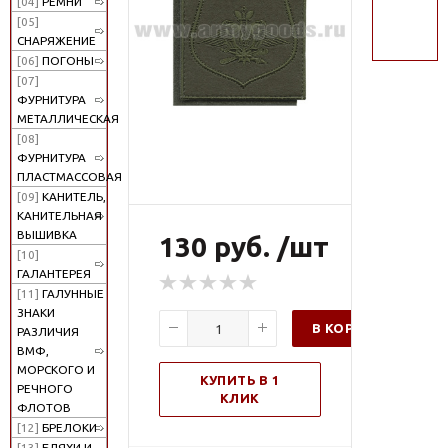
[04]
РЕМНИ
поиск
[05]
СНАРЯЖЕНИЕ
[06]
ПОГОНЫ
[07]
ФУРНИТУРА
МЕТАЛЛИЧЕСКАЯ
[08]
ФУРНИТУРА
ПЛАСТМАССОВАЯ
[09]
КАНИТЕЛЬ,
КАНИТЕЛЬНАЯ
ВЫШИВКА
130 руб. /шт
[10]
ГАЛАНТЕРЕЯ
[11]
ГАЛУННЫЕ
ЗНАКИ
В КОРЗИНУ
РАЗЛИЧИЯ
ВМФ,
МОРСКОГО И
КУПИТЬ В 1
РЕЧНОГО
КЛИК
ФЛОТОВ
[12]
БРЕЛОКИ
[13]
БЛЯХИ И