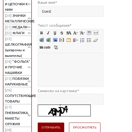
Ваше имя
*
И ЦЕПОЧКИ К
НИМ
[20]
ЗНАЧКИ
МЕТАЛЛИЧЕСКИЕ
Текст сообщения
*
[21]
МЕДАЛИ
[22]
ФЛАГИ
[23]
ШЕЛКОГРАФИЯ
(шевроны и
вымпелы)
[24]
"ФОЛЬГА"
И ПРОЧИЕ
НАШИВКИ
[25]
ПОВЯЗКИ
НАРУКАВНЫЕ
[26]
Символы на картинке
*
СОПУТСТВУЮЩИЕ
ТОВАРЫ
[27]
ПНЕВМАТИКА,
МАКЕТЫ
ОРУЖИЯ
[28]