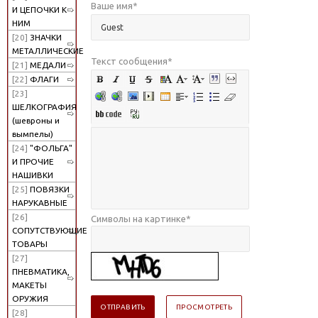
Ваше имя
*
И ЦЕПОЧКИ К
НИМ
[20]
ЗНАЧКИ
МЕТАЛЛИЧЕСКИЕ
Текст сообщения
*
[21]
МЕДАЛИ
[22]
ФЛАГИ
[23]
ШЕЛКОГРАФИЯ
(шевроны и
вымпелы)
[24]
"ФОЛЬГА"
И ПРОЧИЕ
НАШИВКИ
[25]
ПОВЯЗКИ
НАРУКАВНЫЕ
[26]
Символы на картинке
*
СОПУТСТВУЮЩИЕ
ТОВАРЫ
[27]
ПНЕВМАТИКА,
МАКЕТЫ
ОРУЖИЯ
[28]