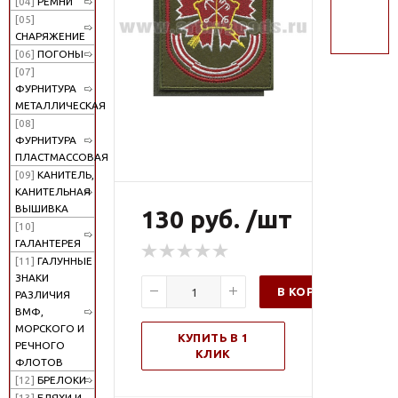
[04]
РЕМНИ
поиск
[05]
СНАРЯЖЕНИЕ
[06]
ПОГОНЫ
[07]
ФУРНИТУРА
МЕТАЛЛИЧЕСКАЯ
[08]
ФУРНИТУРА
ПЛАСТМАССОВАЯ
[09]
КАНИТЕЛЬ,
КАНИТЕЛЬНАЯ
ВЫШИВКА
130 руб. /шт
[10]
ГАЛАНТЕРЕЯ
[11]
ГАЛУННЫЕ
ЗНАКИ
В КОРЗИНУ
РАЗЛИЧИЯ
ВМФ,
МОРСКОГО И
КУПИТЬ В 1
РЕЧНОГО
КЛИК
ФЛОТОВ
[12]
БРЕЛОКИ
[13]
БЛЯХИ И