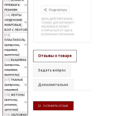
ПРЯЖКИ К
РЕМНЯМ
Поделиться
[14]
ЛЕНТЫ
Цена действительна
ОРДЕНСКИЕ
только для интернет-
МУАРОВЫЕ,
магазина и может
ВОП С ЛЕНТОЙ
отличаться от цен в
розничных магазинах
[15]
ПЛАСТИЗОЛЬ
(шевроны,
нашивки,
вымпелы)
Отзывы о товаре
[16]
ВЫШИВКА
(шевроны,
нашивки,
Задать вопрос
вымпелы)
[17]
ТКАНЫЕ
Дополнительно
(шевроны,
нашивки)
[18]
ЖЕТОНЫ
(жетоны,
резинки,
ОСТАВИТЬ ОТЗЫВ
цепочки)
[19]
ОБЛОЖКИ