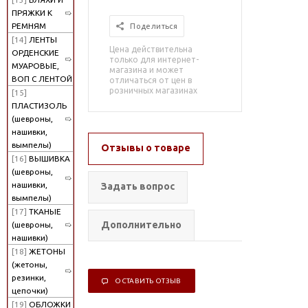
ПРЯЖКИ К
РЕМНЯМ
Поделиться
[14]
ЛЕНТЫ
Цена действительна
ОРДЕНСКИЕ
только для интернет-
МУАРОВЫЕ,
магазина и может
ВОП С ЛЕНТОЙ
отличаться от цен в
розничных магазинах
[15]
ПЛАСТИЗОЛЬ
(шевроны,
нашивки,
вымпелы)
Отзывы о товаре
[16]
ВЫШИВКА
(шевроны,
нашивки,
Задать вопрос
вымпелы)
[17]
ТКАНЫЕ
Дополнительно
(шевроны,
нашивки)
[18]
ЖЕТОНЫ
(жетоны,
резинки,
ОСТАВИТЬ ОТЗЫВ
цепочки)
[19]
ОБЛОЖКИ