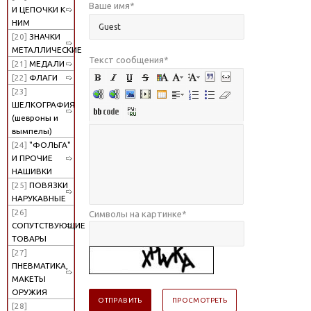
Ваше имя
*
И ЦЕПОЧКИ К
НИМ
[20]
ЗНАЧКИ
МЕТАЛЛИЧЕСКИЕ
Текст сообщения
*
[21]
МЕДАЛИ
[22]
ФЛАГИ
[23]
ШЕЛКОГРАФИЯ
(шевроны и
вымпелы)
[24]
"ФОЛЬГА"
И ПРОЧИЕ
НАШИВКИ
[25]
ПОВЯЗКИ
НАРУКАВНЫЕ
[26]
Символы на картинке
*
СОПУТСТВУЮЩИЕ
ТОВАРЫ
[27]
ПНЕВМАТИКА,
МАКЕТЫ
ОРУЖИЯ
[28]