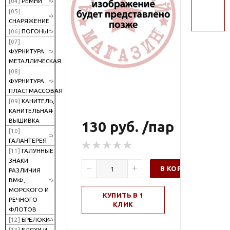
[04]
РЕМНИ
поиск
[05]
СНАРЯЖЕНИЕ
[06]
ПОГОНЫ
[07]
ФУРНИТУРА
МЕТАЛЛИЧЕСКАЯ
[08]
ФУРНИТУРА
ПЛАСТМАССОВАЯ
[09]
КАНИТЕЛЬ,
КАНИТЕЛЬНАЯ
ВЫШИВКА
130 руб. /пар
[10]
ГАЛАНТЕРЕЯ
[11]
ГАЛУННЫЕ
ЗНАКИ
В КОРЗИНУ
РАЗЛИЧИЯ
ВМФ,
МОРСКОГО И
КУПИТЬ В 1
РЕЧНОГО
КЛИК
ФЛОТОВ
[12]
БРЕЛОКИ
[13]
БЛЯХИ И