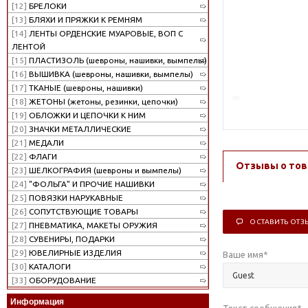
[12]
БРЕЛОКИ
[13]
БЛЯХИ И ПРЯЖКИ К РЕМНЯМ
[14]
ЛЕНТЫ ОРДЕНСКИЕ МУАРОВЫЕ, ВОП С
ЛЕНТОЙ
[15]
ПЛАСТИЗОЛЬ (шевроны, нашивки, вымпелы)
[16]
ВЫШИВКА (шевроны, нашивки, вымпелы)
[17]
ТКАНЫЕ (шевроны, нашивки)
[18]
ЖЕТОНЫ (жетоны, резинки, цепочки)
[19]
ОБЛОЖКИ И ЦЕПОЧКИ К НИМ
[20]
ЗНАЧКИ МЕТАЛЛИЧЕСКИЕ
[21]
МЕДАЛИ
[22]
ФЛАГИ
Отзывы о тов
[23]
ШЕЛКОГРАФИЯ (шевроны и вымпелы)
[24]
"ФОЛЬГА" И ПРОЧИЕ НАШИВКИ
[25]
ПОВЯЗКИ НАРУКАВНЫЕ
[26]
СОПУТСТВУЮЩИЕ ТОВАРЫ
ОСТАВИТЬ ОТЗ
[27]
ПНЕВМАТИКА, МАКЕТЫ ОРУЖИЯ
[28]
СУВЕНИРЫ, ПОДАРКИ
[29]
ЮВЕЛИРНЫЕ ИЗДЕЛИЯ
Ваше имя
*
[30]
КАТАЛОГИ
[33]
ОБОРУДОВАНИЕ
Информация
Текст сообщения
*