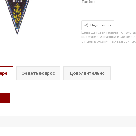
Тамбов
Поделиться
Цена действительна только д
интернет-магазина и может о
от цен в розничных магазинах
аре
Задать вопрос
Дополнительно
ЫВ