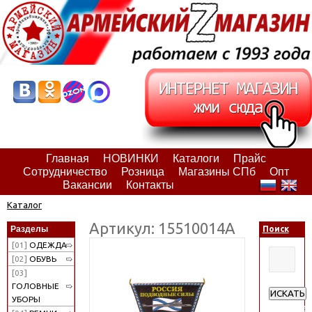
Главная
НОВИНКИ
Каталоги
Прайс
Сотрудничество
Розница
Магазины СПб
Опт
Вакансии
Контакты
Каталог
Артикул: 15510014А
Разделы
Поиск
[01]
ОДЕЖДА
[02]
ОБУВЬ
[03]
ГОЛОВНЫЕ
ИСКАТЬ
УБОРЫ
Расширен