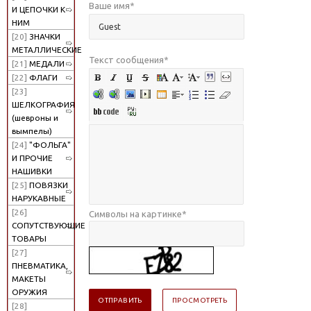
Ваше имя
*
И ЦЕПОЧКИ К
НИМ
[20]
ЗНАЧКИ
МЕТАЛЛИЧЕСКИЕ
Текст сообщения
*
[21]
МЕДАЛИ
[22]
ФЛАГИ
[23]
ШЕЛКОГРАФИЯ
(шевроны и
вымпелы)
[24]
"ФОЛЬГА"
И ПРОЧИЕ
НАШИВКИ
[25]
ПОВЯЗКИ
НАРУКАВНЫЕ
[26]
Символы на картинке
*
СОПУТСТВУЮЩИЕ
ТОВАРЫ
[27]
ПНЕВМАТИКА,
МАКЕТЫ
ОРУЖИЯ
[28]