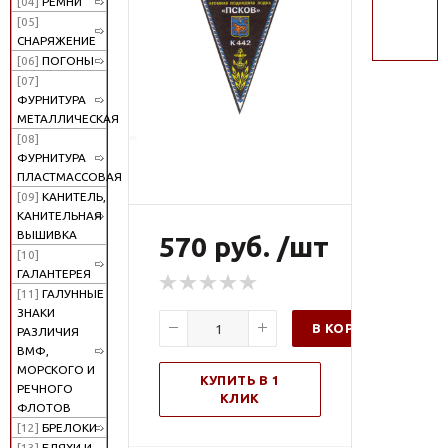
[04]
РЕМНИ
поиск
[05]
СНАРЯЖЕНИЕ
[06]
ПОГОНЫ
[07]
ФУРНИТУРА
МЕТАЛЛИЧЕСКАЯ
[08]
ФУРНИТУРА
ПЛАСТМАССОВАЯ
[09]
КАНИТЕЛЬ,
КАНИТЕЛЬНАЯ
ВЫШИВКА
570 руб. /шт
[10]
ГАЛАНТЕРЕЯ
[11]
ГАЛУННЫЕ
ЗНАКИ
В КОРЗИНУ
РАЗЛИЧИЯ
ВМФ,
МОРСКОГО И
КУПИТЬ В 1
РЕЧНОГО
КЛИК
ФЛОТОВ
[12]
БРЕЛОКИ
[13]
БЛЯХИ И