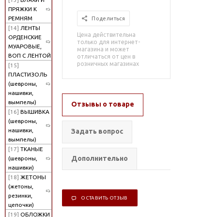
ПРЯЖКИ К
РЕМНЯМ
Поделиться
[14]
ЛЕНТЫ
Цена действительна
ОРДЕНСКИЕ
только для интернет-
МУАРОВЫЕ,
магазина и может
ВОП С ЛЕНТОЙ
отличаться от цен в
розничных магазинах
[15]
ПЛАСТИЗОЛЬ
(шевроны,
нашивки,
вымпелы)
Отзывы о товаре
[16]
ВЫШИВКА
(шевроны,
нашивки,
Задать вопрос
вымпелы)
[17]
ТКАНЫЕ
Дополнительно
(шевроны,
нашивки)
[18]
ЖЕТОНЫ
(жетоны,
резинки,
ОСТАВИТЬ ОТЗЫВ
цепочки)
[19]
ОБЛОЖКИ