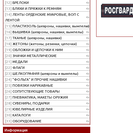
[12]
БРЕЛОКИ
[13]
БЛЯХИ И ПРЯЖКИ К РЕМНЯМ
[14]
ЛЕНТЫ ОРДЕНСКИЕ МУАРОВЫЕ, ВОП С
ЛЕНТОЙ
[15]
ПЛАСТИЗОЛЬ (шевроны, нашивки, вымпелы)
[16]
ВЫШИВКА (шевроны, нашивки, вымпелы)
[17]
ТКАНЫЕ (шевроны, нашивки)
[18]
ЖЕТОНЫ (жетоны, резинки, цепочки)
[19]
ОБЛОЖКИ И ЦЕПОЧКИ К НИМ
[20]
ЗНАЧКИ МЕТАЛЛИЧЕСКИЕ
[21]
МЕДАЛИ
[22]
ФЛАГИ
[23]
ШЕЛКОГРАФИЯ (шевроны и вымпелы)
[24]
"ФОЛЬГА" И ПРОЧИЕ НАШИВКИ
[25]
ПОВЯЗКИ НАРУКАВНЫЕ
[26]
СОПУТСТВУЮЩИЕ ТОВАРЫ
[27]
ПНЕВМАТИКА, МАКЕТЫ ОРУЖИЯ
[28]
СУВЕНИРЫ, ПОДАРКИ
[29]
ЮВЕЛИРНЫЕ ИЗДЕЛИЯ
[30]
КАТАЛОГИ
[33]
ОБОРУДОВАНИЕ
Информация