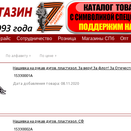
райс
Сотрудничество
Розница
Магазины СПб
Опт
По алфавиту
По цене
Нашивка на рукав дугов. пластизол. За веру! За флот! За Отечест
15330001А
Дата добавления товара: 08.11.2020
Нашивка на рукав дугов. пластизол. СФ
15330002А