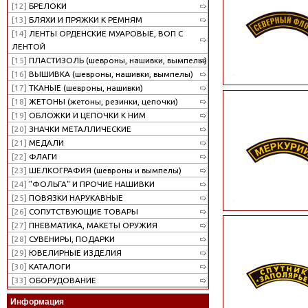
[12]
БРЕЛОКИ
[13]
БЛЯХИ И ПРЯЖКИ К РЕМНЯМ
[14]
ЛЕНТЫ ОРДЕНСКИЕ МУАРОВЫЕ, ВОП С
ЛЕНТОЙ
[15]
ПЛАСТИЗОЛЬ (шевроны, нашивки, вымпелы)
[16]
ВЫШИВКА (шевроны, нашивки, вымпелы)
[17]
ТКАНЫЕ (шевроны, нашивки)
[18]
ЖЕТОНЫ (жетоны, резинки, цепочки)
[19]
ОБЛОЖКИ И ЦЕПОЧКИ К НИМ
[20]
ЗНАЧКИ МЕТАЛЛИЧЕСКИЕ
[21]
МЕДАЛИ
[22]
ФЛАГИ
[23]
ШЕЛКОГРАФИЯ (шевроны и вымпелы)
[24]
"ФОЛЬГА" И ПРОЧИЕ НАШИВКИ
[25]
ПОВЯЗКИ НАРУКАВНЫЕ
[26]
СОПУТСТВУЮЩИЕ ТОВАРЫ
[27]
ПНЕВМАТИКА, МАКЕТЫ ОРУЖИЯ
[28]
СУВЕНИРЫ, ПОДАРКИ
[29]
ЮВЕЛИРНЫЕ ИЗДЕЛИЯ
[30]
КАТАЛОГИ
[33]
ОБОРУДОВАНИЕ
Информация