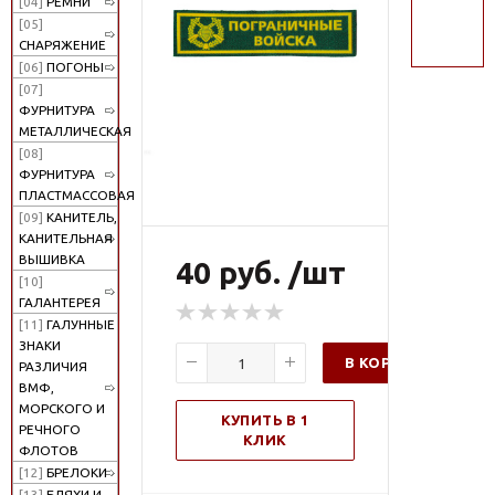
[04]
РЕМНИ
поиск
[05]
СНАРЯЖЕНИЕ
[06]
ПОГОНЫ
[07]
ФУРНИТУРА
МЕТАЛЛИЧЕСКАЯ
[08]
ФУРНИТУРА
ПЛАСТМАССОВАЯ
[09]
КАНИТЕЛЬ,
КАНИТЕЛЬНАЯ
ВЫШИВКА
40 руб. /шт
[10]
ГАЛАНТЕРЕЯ
[11]
ГАЛУННЫЕ
ЗНАКИ
В КОРЗИНУ
РАЗЛИЧИЯ
ВМФ,
МОРСКОГО И
КУПИТЬ В 1
РЕЧНОГО
КЛИК
ФЛОТОВ
[12]
БРЕЛОКИ
[13]
БЛЯХИ И