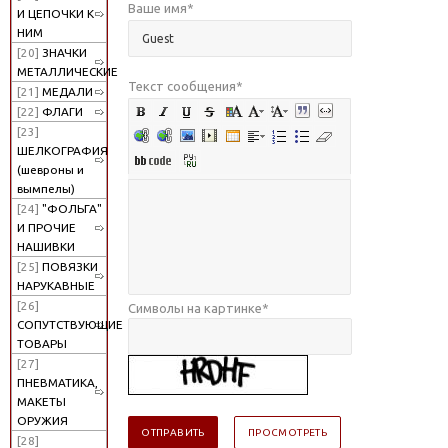
Ваше имя
*
И ЦЕПОЧКИ К
НИМ
[20]
ЗНАЧКИ
МЕТАЛЛИЧЕСКИЕ
Текст сообщения
*
[21]
МЕДАЛИ
[22]
ФЛАГИ
[23]
ШЕЛКОГРАФИЯ
(шевроны и
вымпелы)
[24]
"ФОЛЬГА"
И ПРОЧИЕ
НАШИВКИ
[25]
ПОВЯЗКИ
НАРУКАВНЫЕ
[26]
Символы на картинке
*
СОПУТСТВУЮЩИЕ
ТОВАРЫ
[27]
ПНЕВМАТИКА,
МАКЕТЫ
ОРУЖИЯ
[28]