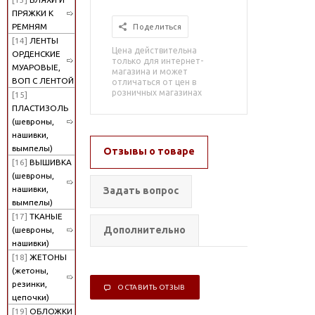
ПРЯЖКИ К
РЕМНЯМ
Поделиться
[14]
ЛЕНТЫ
Цена действительна
ОРДЕНСКИЕ
только для интернет-
МУАРОВЫЕ,
магазина и может
ВОП С ЛЕНТОЙ
отличаться от цен в
розничных магазинах
[15]
ПЛАСТИЗОЛЬ
(шевроны,
нашивки,
вымпелы)
Отзывы о товаре
[16]
ВЫШИВКА
(шевроны,
нашивки,
Задать вопрос
вымпелы)
[17]
ТКАНЫЕ
Дополнительно
(шевроны,
нашивки)
[18]
ЖЕТОНЫ
(жетоны,
резинки,
ОСТАВИТЬ ОТЗЫВ
цепочки)
[19]
ОБЛОЖКИ