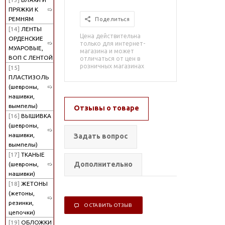
ПРЯЖКИ К
РЕМНЯМ
Поделиться
[14]
ЛЕНТЫ
Цена действительна
ОРДЕНСКИЕ
только для интернет-
МУАРОВЫЕ,
магазина и может
ВОП С ЛЕНТОЙ
отличаться от цен в
розничных магазинах
[15]
ПЛАСТИЗОЛЬ
(шевроны,
нашивки,
вымпелы)
Отзывы о товаре
[16]
ВЫШИВКА
(шевроны,
нашивки,
Задать вопрос
вымпелы)
[17]
ТКАНЫЕ
Дополнительно
(шевроны,
нашивки)
[18]
ЖЕТОНЫ
(жетоны,
резинки,
ОСТАВИТЬ ОТЗЫВ
цепочки)
[19]
ОБЛОЖКИ