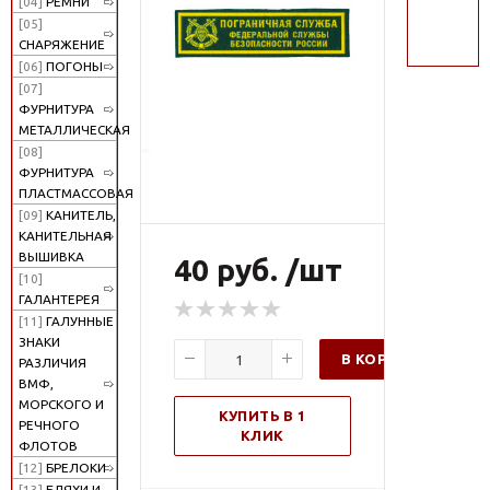
[04]
РЕМНИ
поиск
[05]
СНАРЯЖЕНИЕ
[06]
ПОГОНЫ
[07]
ФУРНИТУРА
МЕТАЛЛИЧЕСКАЯ
[08]
ФУРНИТУРА
ПЛАСТМАССОВАЯ
[09]
КАНИТЕЛЬ,
КАНИТЕЛЬНАЯ
ВЫШИВКА
40 руб. /шт
[10]
ГАЛАНТЕРЕЯ
[11]
ГАЛУННЫЕ
ЗНАКИ
В КОРЗИНУ
РАЗЛИЧИЯ
ВМФ,
МОРСКОГО И
КУПИТЬ В 1
РЕЧНОГО
КЛИК
ФЛОТОВ
[12]
БРЕЛОКИ
[13]
БЛЯХИ И