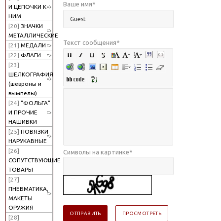
Ваше имя
*
И ЦЕПОЧКИ К
НИМ
[20]
ЗНАЧКИ
МЕТАЛЛИЧЕСКИЕ
Текст сообщения
*
[21]
МЕДАЛИ
[22]
ФЛАГИ
[23]
ШЕЛКОГРАФИЯ
(шевроны и
вымпелы)
[24]
"ФОЛЬГА"
И ПРОЧИЕ
НАШИВКИ
[25]
ПОВЯЗКИ
НАРУКАВНЫЕ
[26]
Символы на картинке
*
СОПУТСТВУЮЩИЕ
ТОВАРЫ
[27]
ПНЕВМАТИКА,
МАКЕТЫ
ОРУЖИЯ
[28]