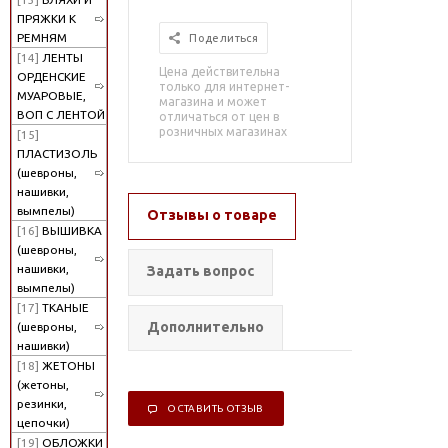
ПРЯЖКИ К
РЕМНЯМ
Поделиться
[14]
ЛЕНТЫ
Цена действительна
ОРДЕНСКИЕ
только для интернет-
МУАРОВЫЕ,
магазина и может
ВОП С ЛЕНТОЙ
отличаться от цен в
розничных магазинах
[15]
ПЛАСТИЗОЛЬ
(шевроны,
нашивки,
вымпелы)
Отзывы о товаре
[16]
ВЫШИВКА
(шевроны,
нашивки,
Задать вопрос
вымпелы)
[17]
ТКАНЫЕ
Дополнительно
(шевроны,
нашивки)
[18]
ЖЕТОНЫ
(жетоны,
резинки,
ОСТАВИТЬ ОТЗЫВ
цепочки)
[19]
ОБЛОЖКИ