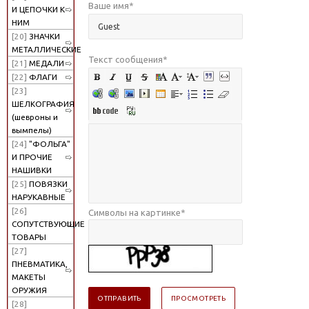
Ваше имя
*
И ЦЕПОЧКИ К
НИМ
[20]
ЗНАЧКИ
МЕТАЛЛИЧЕСКИЕ
Текст сообщения
*
[21]
МЕДАЛИ
[22]
ФЛАГИ
[23]
ШЕЛКОГРАФИЯ
(шевроны и
вымпелы)
[24]
"ФОЛЬГА"
И ПРОЧИЕ
НАШИВКИ
[25]
ПОВЯЗКИ
НАРУКАВНЫЕ
[26]
Символы на картинке
*
СОПУТСТВУЮЩИЕ
ТОВАРЫ
[27]
ПНЕВМАТИКА,
МАКЕТЫ
ОРУЖИЯ
[28]