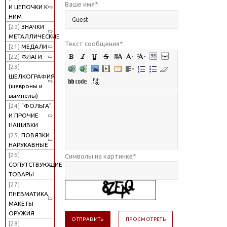
Ваше имя
*
И ЦЕПОЧКИ К
НИМ
[20]
ЗНАЧКИ
МЕТАЛЛИЧЕСКИЕ
Текст сообщения
*
[21]
МЕДАЛИ
[22]
ФЛАГИ
[23]
ШЕЛКОГРАФИЯ
(шевроны и
вымпелы)
[24]
"ФОЛЬГА"
И ПРОЧИЕ
НАШИВКИ
[25]
ПОВЯЗКИ
НАРУКАВНЫЕ
[26]
Символы на картинке
*
СОПУТСТВУЮЩИЕ
ТОВАРЫ
[27]
ПНЕВМАТИКА,
МАКЕТЫ
ОРУЖИЯ
[28]