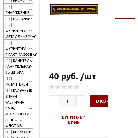
[04]
РЕМНИ
поиск
[05]
СНАРЯЖЕНИЕ
[06]
ПОГОНЫ
[07]
ФУРНИТУРА
МЕТАЛЛИЧЕСКАЯ
[08]
ФУРНИТУРА
ПЛАСТМАССОВАЯ
[09]
КАНИТЕЛЬ,
КАНИТЕЛЬНАЯ
ВЫШИВКА
40 руб. /шт
[10]
ГАЛАНТЕРЕЯ
[11]
ГАЛУННЫЕ
ЗНАКИ
В КОРЗИНУ
РАЗЛИЧИЯ
ВМФ,
МОРСКОГО И
КУПИТЬ В 1
РЕЧНОГО
КЛИК
ФЛОТОВ
[12]
БРЕЛОКИ
[13]
БЛЯХИ И