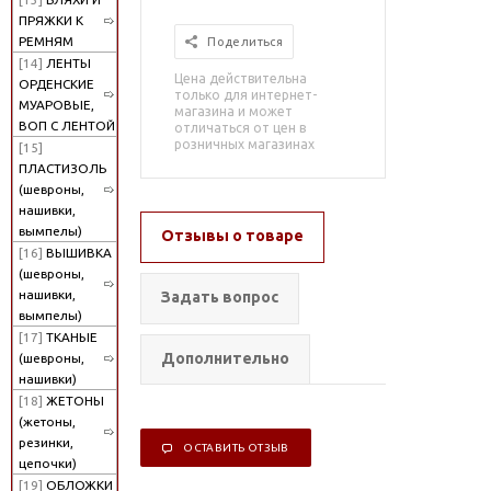
ПРЯЖКИ К
РЕМНЯМ
Поделиться
[14]
ЛЕНТЫ
Цена действительна
ОРДЕНСКИЕ
только для интернет-
МУАРОВЫЕ,
магазина и может
ВОП С ЛЕНТОЙ
отличаться от цен в
розничных магазинах
[15]
ПЛАСТИЗОЛЬ
(шевроны,
нашивки,
вымпелы)
Отзывы о товаре
[16]
ВЫШИВКА
(шевроны,
нашивки,
Задать вопрос
вымпелы)
[17]
ТКАНЫЕ
Дополнительно
(шевроны,
нашивки)
[18]
ЖЕТОНЫ
(жетоны,
резинки,
ОСТАВИТЬ ОТЗЫВ
цепочки)
[19]
ОБЛОЖКИ