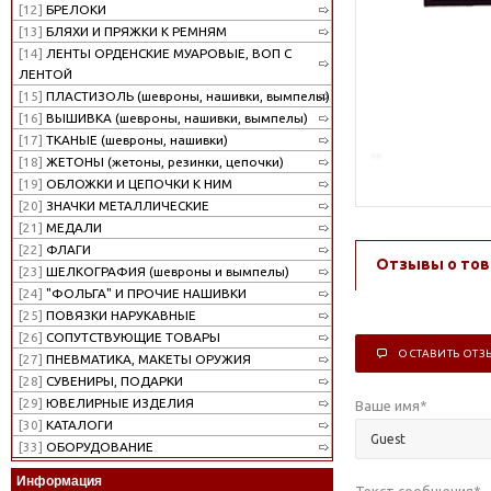
[12]
БРЕЛОКИ
[13]
БЛЯХИ И ПРЯЖКИ К РЕМНЯМ
[14]
ЛЕНТЫ ОРДЕНСКИЕ МУАРОВЫЕ, ВОП С
ЛЕНТОЙ
[15]
ПЛАСТИЗОЛЬ (шевроны, нашивки, вымпелы)
[16]
ВЫШИВКА (шевроны, нашивки, вымпелы)
[17]
ТКАНЫЕ (шевроны, нашивки)
[18]
ЖЕТОНЫ (жетоны, резинки, цепочки)
[19]
ОБЛОЖКИ И ЦЕПОЧКИ К НИМ
[20]
ЗНАЧКИ МЕТАЛЛИЧЕСКИЕ
[21]
МЕДАЛИ
[22]
ФЛАГИ
Отзывы о тов
[23]
ШЕЛКОГРАФИЯ (шевроны и вымпелы)
[24]
"ФОЛЬГА" И ПРОЧИЕ НАШИВКИ
[25]
ПОВЯЗКИ НАРУКАВНЫЕ
[26]
СОПУТСТВУЮЩИЕ ТОВАРЫ
ОСТАВИТЬ ОТЗ
[27]
ПНЕВМАТИКА, МАКЕТЫ ОРУЖИЯ
[28]
СУВЕНИРЫ, ПОДАРКИ
[29]
ЮВЕЛИРНЫЕ ИЗДЕЛИЯ
Ваше имя
*
[30]
КАТАЛОГИ
[33]
ОБОРУДОВАНИЕ
Информация
Текст сообщения
*