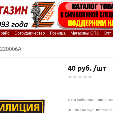
райс
Сотрудничество
Розница
Магазины СПб
Опт
5220006А
40 руб. /шт
Дата добавления товара: 08.
Нашивка на грудь пластизол