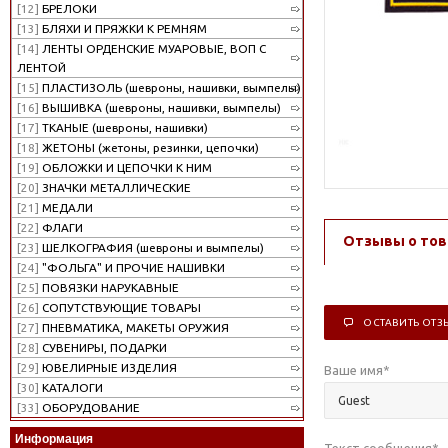
[12]
БРЕЛОКИ
[13]
БЛЯХИ И ПРЯЖКИ К РЕМНЯМ
[14]
ЛЕНТЫ ОРДЕНСКИЕ МУАРОВЫЕ, ВОП С
ЛЕНТОЙ
[15]
ПЛАСТИЗОЛЬ (шевроны, нашивки, вымпелы)
[16]
ВЫШИВКА (шевроны, нашивки, вымпелы)
[17]
ТКАНЫЕ (шевроны, нашивки)
[18]
ЖЕТОНЫ (жетоны, резинки, цепочки)
[19]
ОБЛОЖКИ И ЦЕПОЧКИ К НИМ
[20]
ЗНАЧКИ МЕТАЛЛИЧЕСКИЕ
[21]
МЕДАЛИ
[22]
ФЛАГИ
Отзывы о тов
[23]
ШЕЛКОГРАФИЯ (шевроны и вымпелы)
[24]
"ФОЛЬГА" И ПРОЧИЕ НАШИВКИ
[25]
ПОВЯЗКИ НАРУКАВНЫЕ
[26]
СОПУТСТВУЮЩИЕ ТОВАРЫ
ОСТАВИТЬ ОТЗ
[27]
ПНЕВМАТИКА, МАКЕТЫ ОРУЖИЯ
[28]
СУВЕНИРЫ, ПОДАРКИ
[29]
ЮВЕЛИРНЫЕ ИЗДЕЛИЯ
Ваше имя
*
[30]
КАТАЛОГИ
[33]
ОБОРУДОВАНИЕ
Информация
Текст сообщения
*