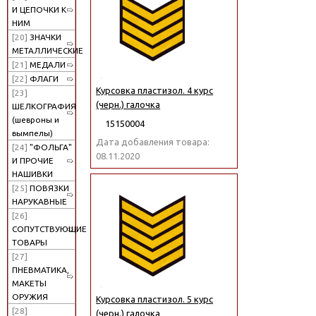
И ЦЕПОЧКИ К
НИМ
[20]
ЗНАЧКИ
МЕТАЛЛИЧЕСКИЕ
[21]
МЕДАЛИ
[22]
ФЛАГИ
Курсовка пластизол. 4 курс
[23]
(черн.) галочка
ШЕЛКОГРАФИЯ
(шевроны и
15150004
вымпелы)
Дата добавления товара:
[24]
"ФОЛЬГА"
08.11.2020
И ПРОЧИЕ
НАШИВКИ
[25]
ПОВЯЗКИ
НАРУКАВНЫЕ
[26]
СОПУТСТВУЮЩИЕ
ТОВАРЫ
[27]
ПНЕВМАТИКА,
МАКЕТЫ
ОРУЖИЯ
Курсовка пластизол. 5 курс
[28]
(черн.) галочка