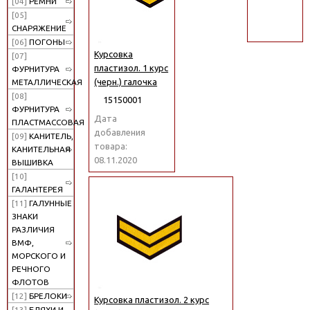
[04]
РЕМНИ
поиск
[05]
СНАРЯЖЕНИЕ
[06]
ПОГОНЫ
Курсовка
[07]
пластизол. 1 курс
ФУРНИТУРА
(черн.) галочка
МЕТАЛЛИЧЕСКАЯ
[08]
15150001
ФУРНИТУРА
Дата
ПЛАСТМАССОВАЯ
добавления
[09]
КАНИТЕЛЬ,
товара:
КАНИТЕЛЬНАЯ
08.11.2020
ВЫШИВКА
[10]
ГАЛАНТЕРЕЯ
[11]
ГАЛУННЫЕ
ЗНАКИ
РАЗЛИЧИЯ
ВМФ,
МОРСКОГО И
РЕЧНОГО
ФЛОТОВ
[12]
БРЕЛОКИ
Курсовка пластизол. 2 курс
[13]
БЛЯХИ И