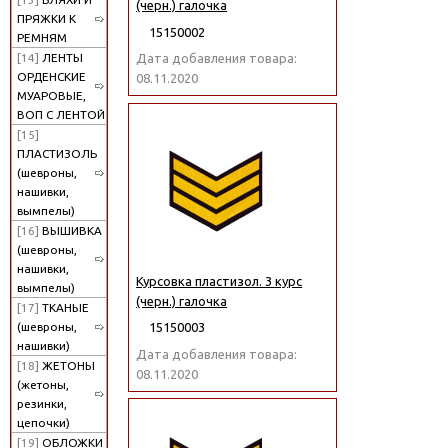
(черн.) галочка
ПРЯЖКИ К
15150002
РЕМНЯМ
[14]
ЛЕНТЫ
Дата добавления товара:
ОРДЕНСКИЕ
08.11.2020
МУАРОВЫЕ,
ВОП С ЛЕНТОЙ
[15]
ПЛАСТИЗОЛЬ
(шевроны,
нашивки,
вымпелы)
[16]
ВЫШИВКА
(шевроны,
нашивки,
Курсовка пластизол. 3 курс
вымпелы)
(черн.) галочка
[17]
ТКАНЫЕ
(шевроны,
15150003
нашивки)
Дата добавления товара:
[18]
ЖЕТОНЫ
08.11.2020
(жетоны,
резинки,
цепочки)
[19]
ОБЛОЖКИ