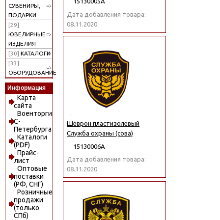
15130005А
СУВЕНИРЫ,
Дата добавления товара:
ПОДАРКИ
08.11.2020
[29]
ЮВЕЛИРНЫЕ
ИЗДЕЛИЯ
[30]
КАТАЛОГИ
[33]
ОБОРУДОВАНИЕ
Информация
Карта
сайта
Военторги
С-
Шеврон пластизолевый
Петербурга
Служба охраны (сова)
Каталоги
(PDF)
15130006А
Прайс-
Дата добавления товара:
лист
Оптовые
08.11.2020
поставки
(РФ, СНГ)
Розничные
продажи
(только
СПб)