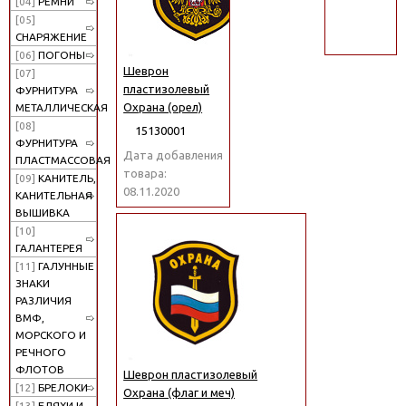
[04]
РЕМНИ
поиск
[05]
СНАРЯЖЕНИЕ
[06]
ПОГОНЫ
Шеврон
[07]
пластизолевый
ФУРНИТУРА
Охрана (орел)
МЕТАЛЛИЧЕСКАЯ
[08]
15130001
ФУРНИТУРА
Дата добавления
ПЛАСТМАССОВАЯ
товара:
[09]
КАНИТЕЛЬ,
08.11.2020
КАНИТЕЛЬНАЯ
ВЫШИВКА
[10]
ГАЛАНТЕРЕЯ
[11]
ГАЛУННЫЕ
ЗНАКИ
РАЗЛИЧИЯ
ВМФ,
МОРСКОГО И
РЕЧНОГО
ФЛОТОВ
Шеврон пластизолевый
[12]
БРЕЛОКИ
Охрана (флаг и меч)
[13]
БЛЯХИ И