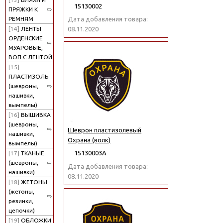
15130002
ПРЯЖКИ К
РЕМНЯМ
Дата добавления товара:
[14]
ЛЕНТЫ
08.11.2020
ОРДЕНСКИЕ
МУАРОВЫЕ,
ВОП С ЛЕНТОЙ
[15]
ПЛАСТИЗОЛЬ
(шевроны,
нашивки,
вымпелы)
[16]
ВЫШИВКА
(шевроны,
Шеврон пластизолевый
нашивки,
Охрана (волк)
вымпелы)
15130003А
[17]
ТКАНЫЕ
(шевроны,
Дата добавления товара:
нашивки)
08.11.2020
[18]
ЖЕТОНЫ
(жетоны,
резинки,
цепочки)
[19]
ОБЛОЖКИ