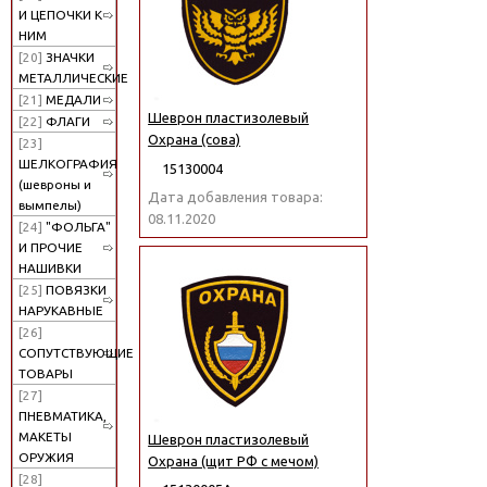
И ЦЕПОЧКИ К
НИМ
[20]
ЗНАЧКИ
МЕТАЛЛИЧЕСКИЕ
[21]
МЕДАЛИ
Шеврон пластизолевый
[22]
ФЛАГИ
Охрана (сова)
[23]
ШЕЛКОГРАФИЯ
15130004
(шевроны и
Дата добавления товара:
вымпелы)
08.11.2020
[24]
"ФОЛЬГА"
И ПРОЧИЕ
НАШИВКИ
[25]
ПОВЯЗКИ
НАРУКАВНЫЕ
[26]
СОПУТСТВУЮЩИЕ
ТОВАРЫ
[27]
ПНЕВМАТИКА,
МАКЕТЫ
Шеврон пластизолевый
ОРУЖИЯ
Охрана (щит РФ с мечом)
[28]