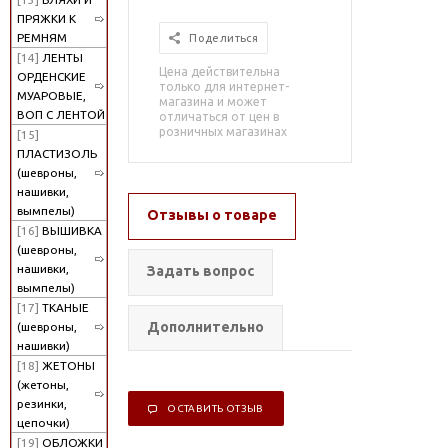
ПРЯЖКИ К
РЕМНЯМ
Поделиться
[14]
ЛЕНТЫ
Цена действительна
ОРДЕНСКИЕ
только для интернет-
МУАРОВЫЕ,
магазина и может
ВОП С ЛЕНТОЙ
отличаться от цен в
розничных магазинах
[15]
ПЛАСТИЗОЛЬ
(шевроны,
нашивки,
вымпелы)
Отзывы о товаре
[16]
ВЫШИВКА
(шевроны,
нашивки,
Задать вопрос
вымпелы)
[17]
ТКАНЫЕ
Дополнительно
(шевроны,
нашивки)
[18]
ЖЕТОНЫ
(жетоны,
резинки,
ОСТАВИТЬ ОТЗЫВ
цепочки)
[19]
ОБЛОЖКИ