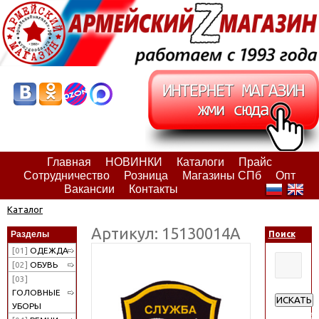
Главная
НОВИНКИ
Каталоги
Прайс
Сотрудничество
Розница
Магазины СПб
Опт
Вакансии
Контакты
Каталог
Артикул: 15130014А
Разделы
Поиск
[01]
ОДЕЖДА
[02]
ОБУВЬ
[03]
ГОЛОВНЫЕ
ИСКАТЬ
УБОРЫ
Расширен