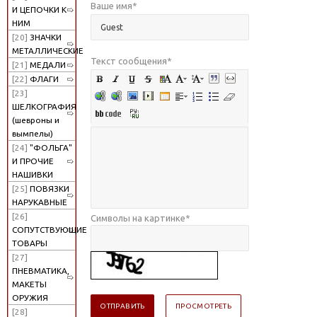
Ваше имя
*
И ЦЕПОЧКИ К
НИМ
[20]
ЗНАЧКИ
МЕТАЛЛИЧЕСКИЕ
Текст сообщения
*
[21]
МЕДАЛИ
[22]
ФЛАГИ
[23]
ШЕЛКОГРАФИЯ
(шевроны и
вымпелы)
[24]
"ФОЛЬГА"
И ПРОЧИЕ
НАШИВКИ
[25]
ПОВЯЗКИ
НАРУКАВНЫЕ
[26]
Символы на картинке
*
СОПУТСТВУЮЩИЕ
ТОВАРЫ
[27]
ПНЕВМАТИКА,
МАКЕТЫ
ОРУЖИЯ
[28]