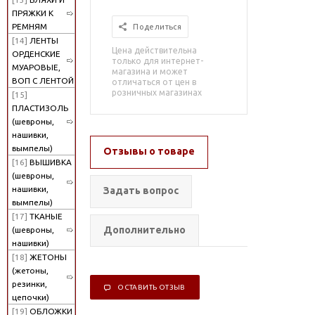
ПРЯЖКИ К
РЕМНЯМ
Поделиться
[14]
ЛЕНТЫ
Цена действительна
ОРДЕНСКИЕ
только для интернет-
МУАРОВЫЕ,
магазина и может
ВОП С ЛЕНТОЙ
отличаться от цен в
розничных магазинах
[15]
ПЛАСТИЗОЛЬ
(шевроны,
нашивки,
вымпелы)
Отзывы о товаре
[16]
ВЫШИВКА
(шевроны,
нашивки,
Задать вопрос
вымпелы)
[17]
ТКАНЫЕ
Дополнительно
(шевроны,
нашивки)
[18]
ЖЕТОНЫ
(жетоны,
резинки,
ОСТАВИТЬ ОТЗЫВ
цепочки)
[19]
ОБЛОЖКИ