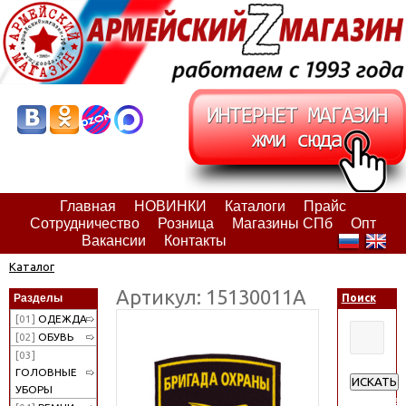
Главная
НОВИНКИ
Каталоги
Прайс
Сотрудничество
Розница
Магазины СПб
Опт
Вакансии
Контакты
Каталог
Артикул: 15130011А
Разделы
Поиск
[01]
ОДЕЖДА
[02]
ОБУВЬ
[03]
ГОЛОВНЫЕ
ИСКАТЬ
УБОРЫ
Расширен