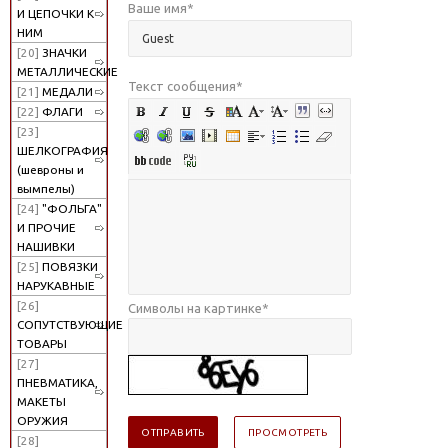
Ваше имя
*
И ЦЕПОЧКИ К
НИМ
[20]
ЗНАЧКИ
МЕТАЛЛИЧЕСКИЕ
Текст сообщения
*
[21]
МЕДАЛИ
[22]
ФЛАГИ
[23]
ШЕЛКОГРАФИЯ
(шевроны и
вымпелы)
[24]
"ФОЛЬГА"
И ПРОЧИЕ
НАШИВКИ
[25]
ПОВЯЗКИ
НАРУКАВНЫЕ
[26]
Символы на картинке
*
СОПУТСТВУЮЩИЕ
ТОВАРЫ
[27]
ПНЕВМАТИКА,
МАКЕТЫ
ОРУЖИЯ
[28]