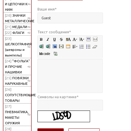
И ЦЕПОЧКИ К
Ваше имя
*
НИМ
[20]
ЗНАЧКИ
МЕТАЛЛИЧЕСКИЕ
[21]
МЕДАЛИ
Текст сообщения
*
[22]
ФЛАГИ
[23]
ШЕЛКОГРАФИЯ
(шевроны и
вымпелы)
[24]
"ФОЛЬГА"
И ПРОЧИЕ
НАШИВКИ
[25]
ПОВЯЗКИ
НАРУКАВНЫЕ
[26]
СОПУТСТВУЮЩИЕ
Символы на картинке
*
ТОВАРЫ
[27]
ПНЕВМАТИКА,
МАКЕТЫ
ОРУЖИЯ
[28]