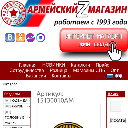
Главная
НОВИНКИ
Каталоги
Прайс
Сотрудничество
Розница
Магазины СПб
Опт
Вакансии
Контакты
Каталог
Артикул:
Разделы
Поиск
15130010АМ
[01]
ОДЕЖДА
[02]
ОБУВЬ
[03]
ГОЛОВНЫЕ
ИСКАТЬ
УБОРЫ
Расширен