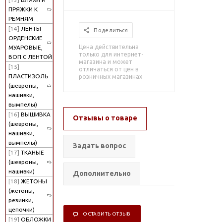
ПРЯЖКИ К
РЕМНЯМ
[14]
ЛЕНТЫ
Поделиться
ОРДЕНСКИЕ
Цена действительна
МУАРОВЫЕ,
только для интернет-
ВОП С ЛЕНТОЙ
магазина и может
[15]
отличаться от цен в
ПЛАСТИЗОЛЬ
розничных магазинах
(шевроны,
нашивки,
вымпелы)
[16]
ВЫШИВКА
Отзывы о товаре
(шевроны,
нашивки,
вымпелы)
Задать вопрос
[17]
ТКАНЫЕ
(шевроны,
нашивки)
Дополнительно
[18]
ЖЕТОНЫ
(жетоны,
резинки,
цепочки)
ОСТАВИТЬ ОТЗЫВ
[19]
ОБЛОЖКИ