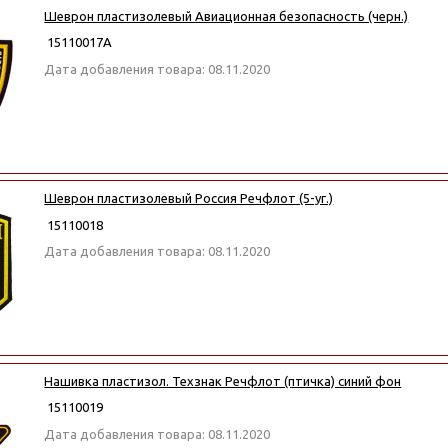
Шеврон пластизолевый Авиационная безопасность (черн.)
15110017А
Дата добавления товара: 08.11.2020
Шеврон пластизолевый Россия Речфлот (5-уг.)
15110018
Дата добавления товара: 08.11.2020
Нашивка пластизол. Техзнак Речфлот (птичка) синий фон
15110019
Дата добавления товара: 08.11.2020