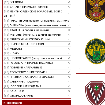
[12]
БРЕЛОКИ
[13]
БЛЯХИ И ПРЯЖКИ К РЕМНЯМ
[14]
ЛЕНТЫ ОРДЕНСКИЕ МУАРОВЫЕ, ВОП С
ЛЕНТОЙ
[15]
ПЛАСТИЗОЛЬ (шевроны, нашивки, вымпелы)
[16]
ВЫШИВКА (шевроны, нашивки, вымпелы)
[17]
ТКАНЫЕ (шевроны, нашивки)
[18]
ЖЕТОНЫ (жетоны, резинки, цепочки)
[19]
ОБЛОЖКИ И ЦЕПОЧКИ К НИМ
[20]
ЗНАЧКИ МЕТАЛЛИЧЕСКИЕ
[21]
МЕДАЛИ
[22]
ФЛАГИ
[23]
ШЕЛКОГРАФИЯ (шевроны и вымпелы)
[24]
"ФОЛЬГА" И ПРОЧИЕ НАШИВКИ
[25]
ПОВЯЗКИ НАРУКАВНЫЕ
[26]
СОПУТСТВУЮЩИЕ ТОВАРЫ
[27]
ПНЕВМАТИКА, МАКЕТЫ ОРУЖИЯ
[28]
СУВЕНИРЫ, ПОДАРКИ
[29]
ЮВЕЛИРНЫЕ ИЗДЕЛИЯ
[30]
КАТАЛОГИ
[33]
ОБОРУДОВАНИЕ
Информация