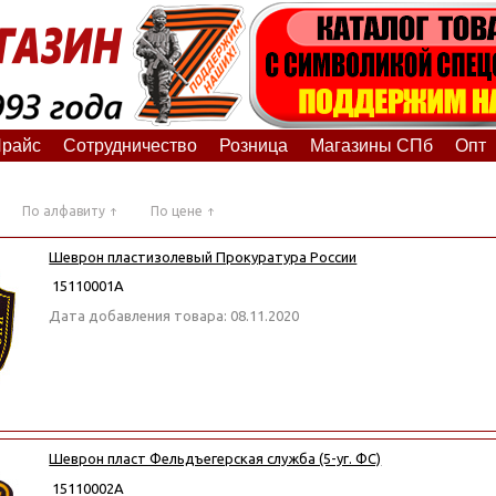
райс
Сотрудничество
Розница
Магазины СПб
Опт
По алфавиту
По цене
Шеврон пластизолевый Прокуратура России
15110001А
Дата добавления товара: 08.11.2020
Шеврон пласт Фельдъегерская служба (5-уг. ФС)
15110002А