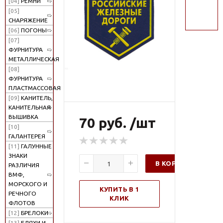
[04]
РЕМНИ
поиск
[05]
СНАРЯЖЕНИЕ
[06]
ПОГОНЫ
[07]
ФУРНИТУРА
МЕТАЛЛИЧЕСКАЯ
[08]
ФУРНИТУРА
ПЛАСТМАССОВАЯ
[09]
КАНИТЕЛЬ,
КАНИТЕЛЬНАЯ
ВЫШИВКА
70 руб. /шт
[10]
ГАЛАНТЕРЕЯ
[11]
ГАЛУННЫЕ
ЗНАКИ
В КОРЗИНУ
РАЗЛИЧИЯ
ВМФ,
МОРСКОГО И
КУПИТЬ В 1
РЕЧНОГО
КЛИК
ФЛОТОВ
[12]
БРЕЛОКИ
[13]
БЛЯХИ И