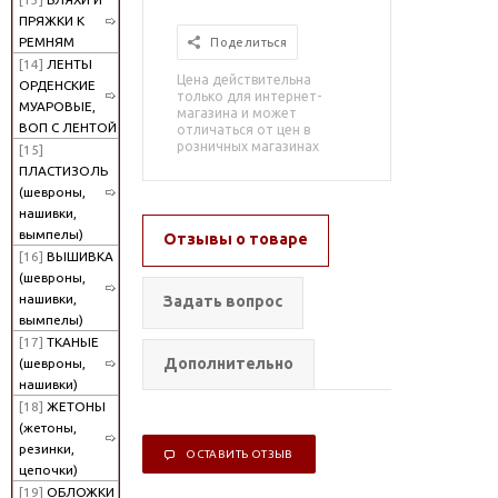
ПРЯЖКИ К
РЕМНЯМ
Поделиться
[14]
ЛЕНТЫ
Цена действительна
ОРДЕНСКИЕ
только для интернет-
МУАРОВЫЕ,
магазина и может
ВОП С ЛЕНТОЙ
отличаться от цен в
розничных магазинах
[15]
ПЛАСТИЗОЛЬ
(шевроны,
нашивки,
вымпелы)
Отзывы о товаре
[16]
ВЫШИВКА
(шевроны,
нашивки,
Задать вопрос
вымпелы)
[17]
ТКАНЫЕ
Дополнительно
(шевроны,
нашивки)
[18]
ЖЕТОНЫ
(жетоны,
резинки,
ОСТАВИТЬ ОТЗЫВ
цепочки)
[19]
ОБЛОЖКИ