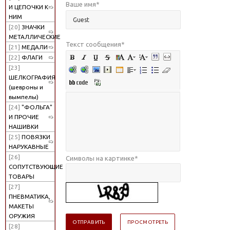
Ваше имя
*
И ЦЕПОЧКИ К
НИМ
[20]
ЗНАЧКИ
МЕТАЛЛИЧЕСКИЕ
Текст сообщения
*
[21]
МЕДАЛИ
[22]
ФЛАГИ
[23]
ШЕЛКОГРАФИЯ
(шевроны и
вымпелы)
[24]
"ФОЛЬГА"
И ПРОЧИЕ
НАШИВКИ
[25]
ПОВЯЗКИ
НАРУКАВНЫЕ
[26]
Символы на картинке
*
СОПУТСТВУЮЩИЕ
ТОВАРЫ
[27]
ПНЕВМАТИКА,
МАКЕТЫ
ОРУЖИЯ
[28]