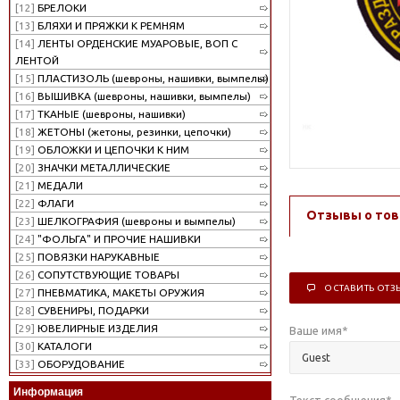
[12]
БРЕЛОКИ
[13]
БЛЯХИ И ПРЯЖКИ К РЕМНЯМ
[14]
ЛЕНТЫ ОРДЕНСКИЕ МУАРОВЫЕ, ВОП С
ЛЕНТОЙ
[15]
ПЛАСТИЗОЛЬ (шевроны, нашивки, вымпелы)
[16]
ВЫШИВКА (шевроны, нашивки, вымпелы)
[17]
ТКАНЫЕ (шевроны, нашивки)
[18]
ЖЕТОНЫ (жетоны, резинки, цепочки)
[19]
ОБЛОЖКИ И ЦЕПОЧКИ К НИМ
[20]
ЗНАЧКИ МЕТАЛЛИЧЕСКИЕ
[21]
МЕДАЛИ
[22]
ФЛАГИ
Отзывы о тов
[23]
ШЕЛКОГРАФИЯ (шевроны и вымпелы)
[24]
"ФОЛЬГА" И ПРОЧИЕ НАШИВКИ
[25]
ПОВЯЗКИ НАРУКАВНЫЕ
[26]
СОПУТСТВУЮЩИЕ ТОВАРЫ
ОСТАВИТЬ ОТЗ
[27]
ПНЕВМАТИКА, МАКЕТЫ ОРУЖИЯ
[28]
СУВЕНИРЫ, ПОДАРКИ
[29]
ЮВЕЛИРНЫЕ ИЗДЕЛИЯ
Ваше имя
*
[30]
КАТАЛОГИ
[33]
ОБОРУДОВАНИЕ
Информация
Текст сообщения
*