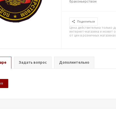
браконьерством
Поделиться
Цена действительна только д
интернет-магазина и может о
от цен в розничных магазинах
аре
Задать вопрос
Дополнительно
ЫВ